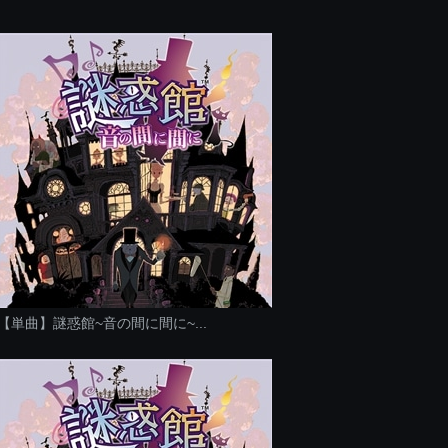
【単曲】謎惑館~音の間に間に~...