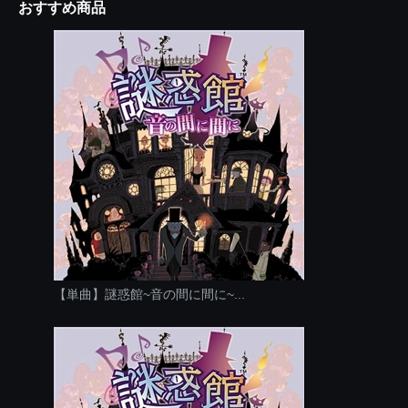
おすすめ商品
【単曲】謎惑館~音の間に間に~...