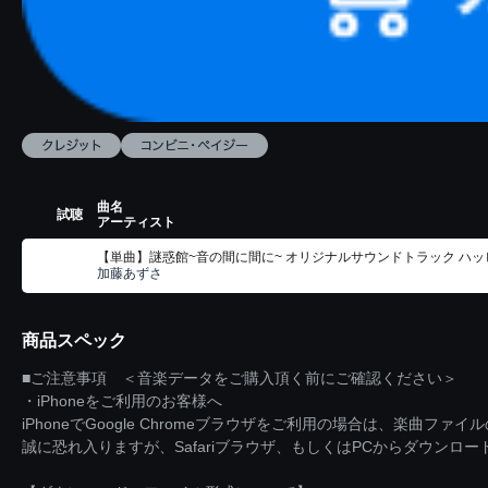
曲名
試聴
アーティスト
【単曲】謎惑館~音の間に間に~ オリジナルサウンドトラック ハ
加藤あずさ
商品スペック
■ご注意事項 ＜音楽データをご購入頂く前にご確認ください＞
・iPhoneをご利用のお客様へ
iPhoneでGoogle Chromeブラウザをご利用の場合は、楽曲フ
誠に恐れ入りますが、Safariブラウザ、もしくはPCからダウンロ