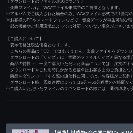
【ダウンロードのファイル形式について】
・楽曲ファイルは、WAVファイル形式でのご提供となります。
※アルバムでご購入された場合のみ、WAVファイル形式での1曲毎の
※お客様のPCやスマートフォンなどで、音楽データが再生可能な
一部の機種やご利用環境によっては対応していない場合がございま
【ご購入について】
・表示価格は税込価格となります。
・こちらの商品は「CD」ではありません。楽曲ファイルをダウン
・ダウンロードの「サイズ」は、実際のファイルサイズと異なる場
・商品の特性上、一度ご購入いただいた商品については、注文のキ
・ダウンロードやご利用時にかかる通信料はお客さまのご負担とな
・商品をダウンロードする際の通信料に関しては、お客様がご契約
・ダウンロード時、回線速度によっては5分～60分程度のお時間が
※ご購入いただいたファイルのダウンロードの際には、通信環境が安定
【単曲】謎惑館~音の間に間に~ オリ