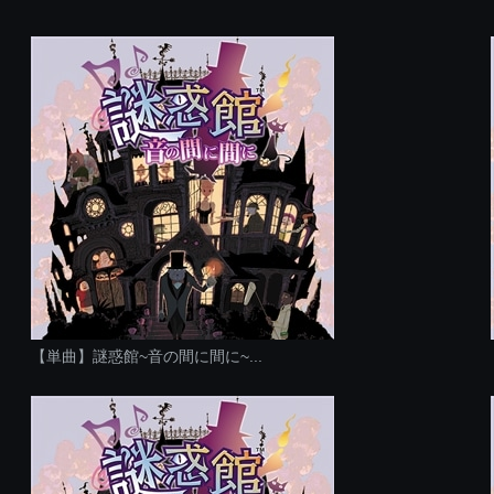
【単曲】謎惑館~音の間に間に~...