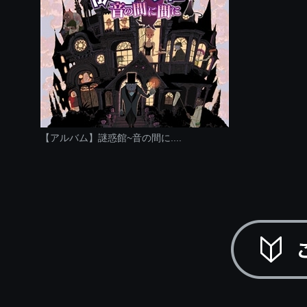
【アルバム】謎惑館~音の間に....