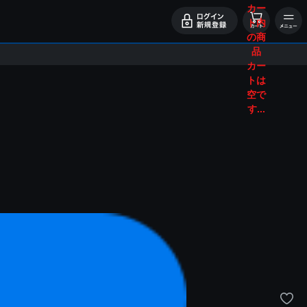
カー
ト内
の商
品
カー
トは
空で
す...