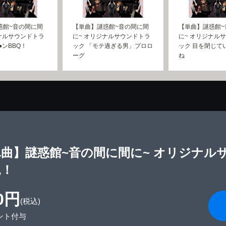
惑館~音の間に間
【単曲】謎惑館~音の間に間
【単曲】謎惑館~
ナルサウンドトラ
に~ オリジナルサウンドトラ
に~ オリジナル
●ンBBQ！
ック 「モテ過ぎる男」プロロ
ック 目を閉じて
ーグ
ね
曲】謎惑館~音の間に間に~ オリジナル
見！
0円
(税込)
ント付与