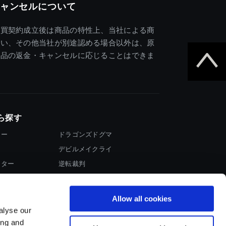
ャンセルについて
売買契約成立後は商品の特性上、当社による商
違い、その他当社が別途認める場合以外は、原
商品の返金・キャンセルに応じることはできま
ら探す
ター
ドラゴンズドグマ
デビルメイクライ
イター
逆転裁判
大神
Allow all cookies
alyse our
ing and