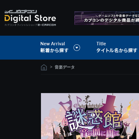
>
音楽データ