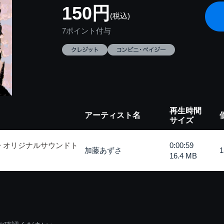
150円
(税込)
7ポイント付与
再生時間
アーティスト名
サイズ
~ オリジナルサウンドト
0:00:59
加藤あずさ
16.4 MB