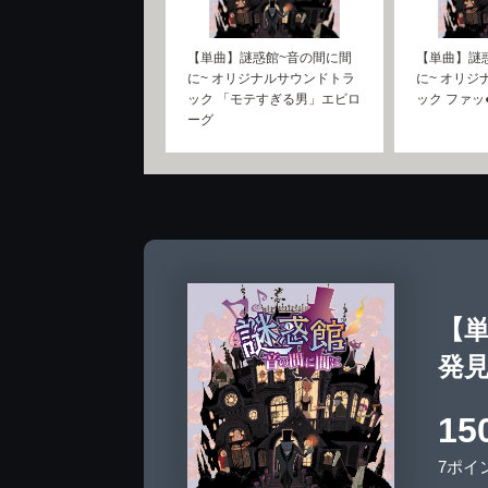
【単曲】謎惑館~音の間に間
【単曲】謎
に~ オリジナルサウンドトラ
に~ オリジ
ック 「モテすぎる男」エビロ
ック ファッ
ーグ
【単
発
15
7ポイ