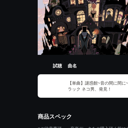
試聴
曲名
【単曲】謎惑館~音の間に間に
ラック ネコ男、発見！
商品スペック