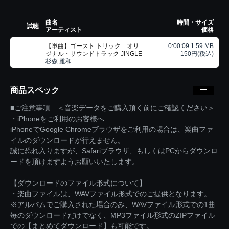
曲名
時間・サイズ
試聴
アーティスト
価格
【単曲】ゴースト トリック オリ
0:00:09 1.59 MB
ジナル・サウンドトラック JINGLE
150円(税込)
杉森 雅和
商品スペック
■ご注意事項 ＜音楽データをご購入頂く前にご確認ください＞
・iPhoneをご利用のお客様へ
iPhoneでGoogle Chromeブラウザをご利用の場合は、楽曲ファ
イルのダウンロードが行えません。
誠に恐れ入りますが、Safariブラウザ、もしくはPCからダウンロ
ードを頂けますようお願いいたします。
【ダウンロードのファイル形式について】
・楽曲ファイルは、WAVファイル形式でのご提供となります。
※アルバムでご購入された場合のみ、WAVファイル形式での1曲
毎のダウンロードだけでなく、MP3ファイル形式のZIPファイル
での【まとめてダウンロード】も可能です。