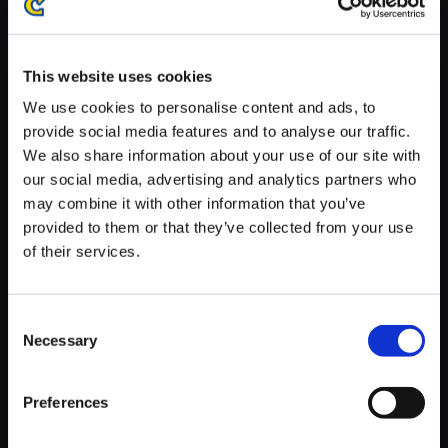
※ご購入いただいたファイルのダウンロードの際には、通信環境
が安定しているWifi環境でお試しください。
This website uses cookies
We use cookies to personalise content and ads, to
provide social media features and to analyse our traffic.
We also share information about your use of our site with
【単曲】ゴースト トリック オ
our social media, advertising and analytics partners who
リジナル・サウンドトラック JI
may combine it with other information that you’ve
NGLE
provided to them or that they’ve collected from your use
of their services.
150円
(税込)
7ポイント付与
Consent
Necessary
Selection
Preferences