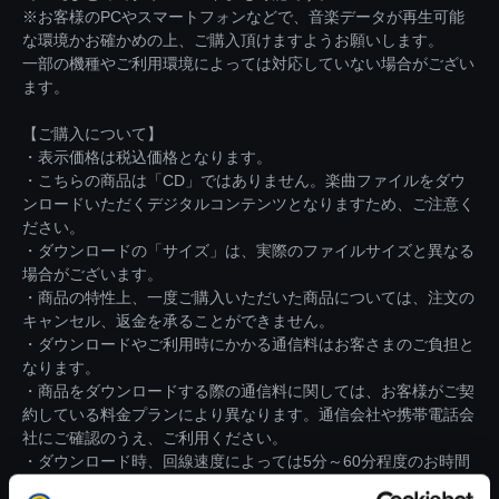
※お客様のPCやスマートフォンなどで、音楽データが再生可能
な環境かお確かめの上、ご購入頂けますようお願いします。
一部の機種やご利用環境によっては対応していない場合がござい
ます。
【ご購入について】
・表示価格は税込価格となります。
・こちらの商品は「CD」ではありません。楽曲ファイルをダウ
ンロードいただくデジタルコンテンツとなりますため、ご注意く
ださい。
・ダウンロードの「サイズ」は、実際のファイルサイズと異なる
場合がございます。
・商品の特性上、一度ご購入いただいた商品については、注文の
キャンセル、返金を承ることができません。
・ダウンロードやご利用時にかかる通信料はお客さまのご負担と
なります。
・商品をダウンロードする際の通信料に関しては、お客様がご契
約している料金プランにより異なります。通信会社や携帯電話会
社にご確認のうえ、ご利用ください。
・ダウンロード時、回線速度によっては5分～60分程度のお時間
がかかる場合がございます。