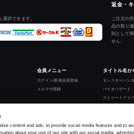
返金・キ
ら選択できます。
ご注文の
品の取り
則として
せん。
会員メニュー
タイトル名か
ログイン/新規会員登録
モンスターハン
メルマガ登録
バイオハザード
ストリートファ
ロックマン
s
ise content and ads, to provide social media features and to an
rmation about your use of our site with our social media, advertis