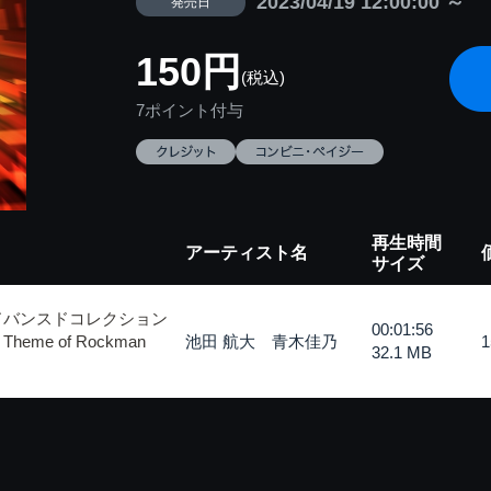
2023/04/19 12:00:00 ～
発売日
150円
(税込)
7ポイント付与
再生時間
アーティスト名
サイズ
ドバンスドコレクション
00:01:56
e of Rockman
池田 航大 青木佳乃
32.1 MB