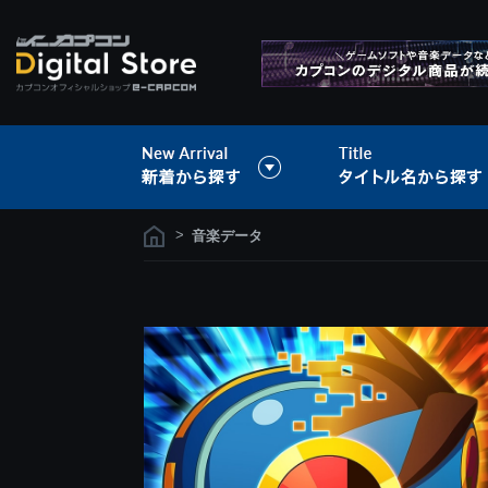
>
音楽データ