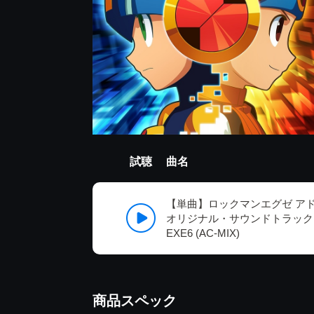
試聴
曲名
【単曲】ロックマンエグゼ ア
オリジナル・サウンドトラック Them
EXE6 (AC-MIX)
商品スペック