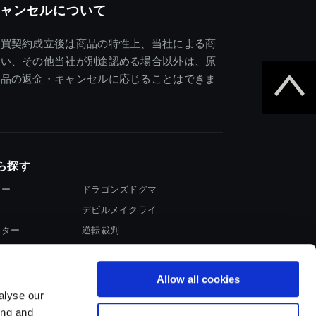
ャンセルについて
売買契約成立後は商品の特性上、当社による商
違い、その他当社が別途認める場合以外は、原
商品の返金・キャンセルに応じることはできま
ら探す
ター
ドラゴンズドグマ
デビルメイクライ
イター
逆転裁判
大神
Allow all cookies
alyse our
ing and