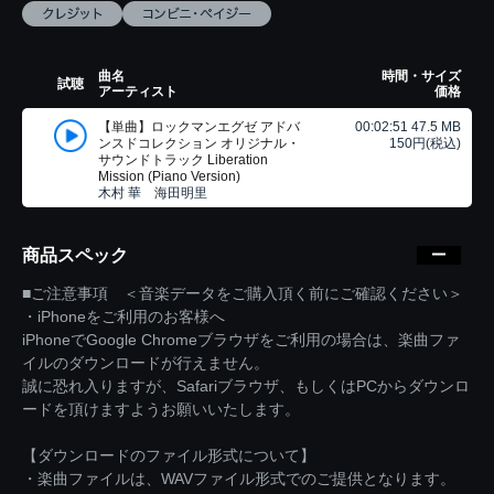
曲名
時間・サイズ
試聴
アーティスト
価格
【単曲】ロックマンエグゼ アドバ
00:02:51 47.5 MB
ンスドコレクション オリジナル・
150円(税込)
サウンドトラック Liberation
Mission (Piano Version)
木村 華 海田明里
商品スペック
■ご注意事項 ＜音楽データをご購入頂く前にご確認ください＞
・iPhoneをご利用のお客様へ
iPhoneでGoogle Chromeブラウザをご利用の場合は、楽曲ファ
イルのダウンロードが行えません。
誠に恐れ入りますが、Safariブラウザ、もしくはPCからダウンロ
ードを頂けますようお願いいたします。
【ダウンロードのファイル形式について】
・楽曲ファイルは、WAVファイル形式でのご提供となります。