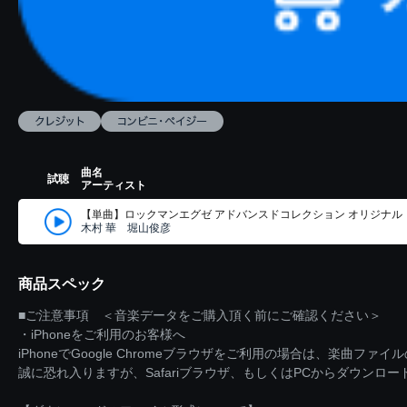
曲名
試聴
アーティスト
【単曲】ロックマンエグゼ アドバンスドコレクション オリジナル・サウンドトラック 
木村 華 堀山俊彦
商品スペック
■ご注意事項 ＜音楽データをご購入頂く前にご確認ください＞
・iPhoneをご利用のお客様へ
iPhoneでGoogle Chromeブラウザをご利用の場合は、楽曲フ
誠に恐れ入りますが、Safariブラウザ、もしくはPCからダウンロ