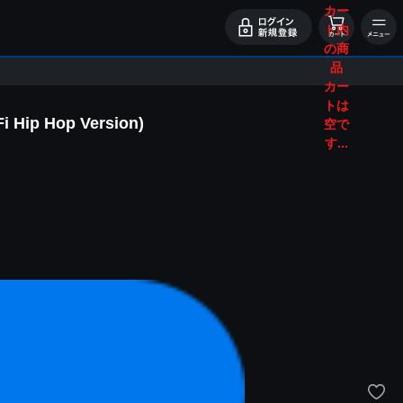
カー
ト内
の商
品
カー
トは
 Hop Version)
空で
す...