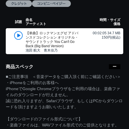
曲名
時間・サイズ
試聴
アーティスト
価格
【単曲】ロックマンエグゼ アドバ
00:02:05 34.7 MB
ンスドコレクション オリジナル・
150円(税込)
サウンドトラック You Can't Go
Back (Big Band Version)
池田 航大 青木佳乃
商品スペック
■ご注意事項 ＜音楽データをご購入頂く前にご確認ください＞
・iPhoneをご利用のお客様へ
iPhoneでGoogle Chromeブラウザをご利用の場合は、楽曲ファ
イルのダウンロードが行えません。
誠に恐れ入りますが、Safariブラウザ、もしくはPCからダウンロ
ードを頂けますようお願いいたします。
【ダウンロードのファイル形式について】
・楽曲ファイルは、WAVファイル形式でのご提供となります。