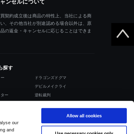
ャンセルについて
売買契約成立後は商品の特性上、当社による商
違い、その他当社が別途認める場合以外は、原
商品の返金・キャンセルに応じることはできま
ら探す
ター
ドラゴンズドグマ
デビルメイクライ
イター
逆転裁判
大神
Allow all cookies
alyse our
ing and
Use necessary cookies only