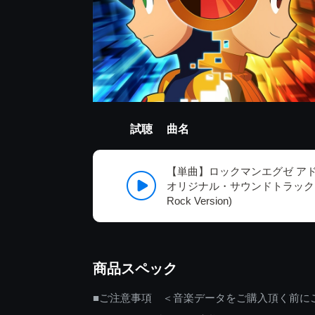
試聴
曲名
【単曲】ロックマンエグゼ ア
オリジナル・サウンドトラック HO
Rock Version)
商品スペック
■ご注意事項 ＜音楽データをご購入頂く前に