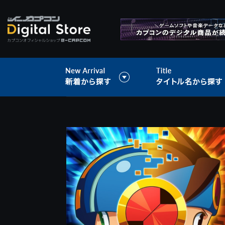
>
音楽データ