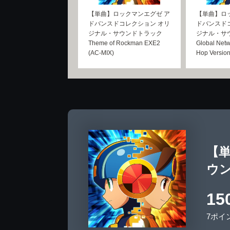
【単曲】ロックマンエグゼ ア
【単曲】ロ
ドバンスドコレクション オリ
ドバンスド
ジナル・サウンドトラック
ジナル・サ
Theme of Rockman EXE2
Global Netw
(AC-MIX)
Hop Version
【
ウン
15
7ポイ