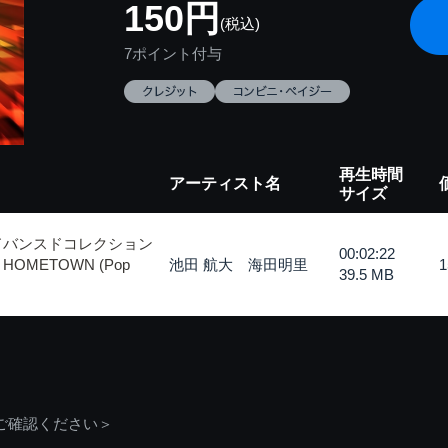
150円
(税込)
7ポイント付与
再生時間
アーティスト名
サイズ
ドバンスドコレクション
00:02:22
METOWN (Pop
池田 航大 海田明里
39.5 MB
ご確認ください＞