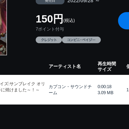
2022/09/28 ～
発売日
150円
(税込)
7ポイント付与
再生時間
アーティスト名
サイズ
イズ:サンブレイク オリ
カプコン・サウンドチ
0:00:18
手に焼けました～！～
ーム
3.09 MB