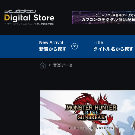
>
音楽データ