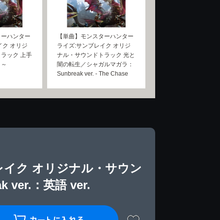
ターハンター
【単曲】モンスターハンター
イク オリジ
ライズ:サンブレイク オリジ
ラック 上手
ナル・サウンドトラック 光と
！～
闇の転生／シャガルマガラ：
Sunbreak ver. - The Chase
レイク オリジナル・サウン
er.：英語 ver.