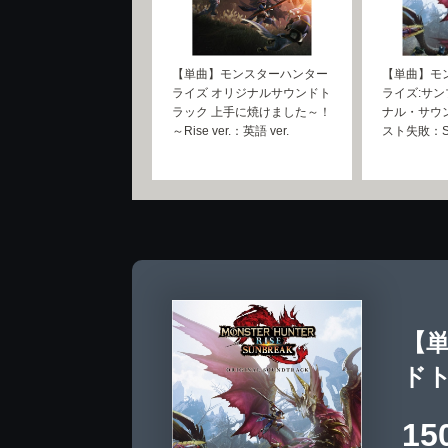
【単曲】モンスターハンター
【単曲】モ
ライズ オリジナルサウンドト
ライズ:サン
ラック 上手に焼けました～！
ナル・サウ
～Rise ver.：英語 ver.
スト失敗：Sun
【
ドト
15