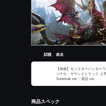
試聴
曲名
【単曲】モンスターハンターラ
ジナル・サウンドトラック 上
Sunbreak ver.：英語 ver.
商品スペック