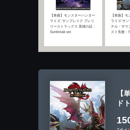
【単曲】モンスターハンター
【単曲】モ
ライズ: サンブレイク プレリ
ライズ:サン
リーストラックス 英雄の証：
ナル・サウ
Sunbreak ver.
スト失敗：Sun
【
ドト
15
7ポイ