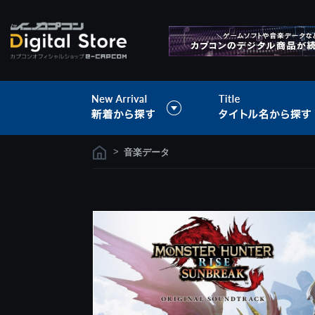
>
音楽データ