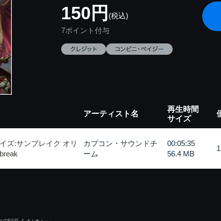
150円
(税込)
7ポイント付与
再生時間
アーティスト名
サイズ
イズ:サンブレイク オリ
カプコン・サウンドチ
00:05:35
reak
ーム
56.4 MB