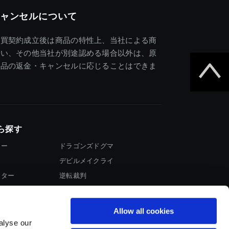
ャンセルについて
売買契約成立後は商品の特性上、当社による商
違い、その他当社が別途認める場合以外は、原
商品の返金・キャンセルに応じることはできま
ら探す
ター
ドラゴンズドグマ
デビルメイクライ
イター
逆転裁判
大神
Allow all cookies
alyse our