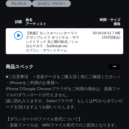
曲名
時間・サイズ
試聴
アーティスト
価格
【単曲】モンスターハンターライ
00:04:08 41.7 MB
ズ:サンブレイク オリジナル・サウ
150円(税込)
ンドトラック 光と闇の転生／シャ
ガルマガラ：Sunbreak ver.
カプコン・サウンドチーム
商品スペック
■ご注意事項 ＜音楽データをご購入頂く前にご確認ください＞
・iPhoneをご利用のお客様へ
iPhoneでGoogle Chromeブラウザをご利用の場合は、楽曲ファ
イルのダウンロードが行えません。
誠に恐れ入りますが、Safariブラウザ、もしくはPCからダウンロ
ードを頂けますようお願いいたします。
【ダウンロードのファイル形式について】
・楽曲ファイルは、WAVファイル形式でのご提供となります。