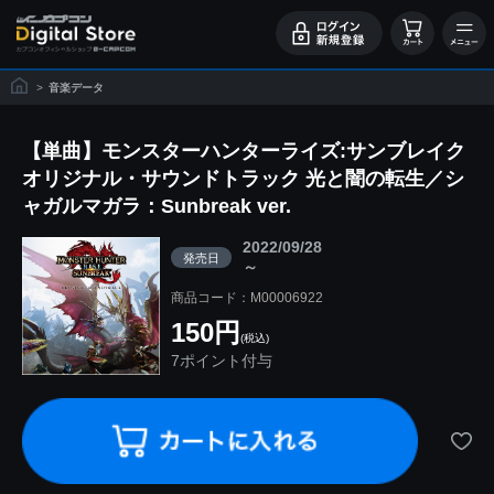
>
音楽データ
【単曲】モンスターハンターライズ:サンブレイク
オリジナル・サウンドトラック 光と闇の転生／シ
ャガルマガラ：Sunbreak ver.
2022/09/28
発売日
～
商品コード：M00006922
150円
(税込)
7ポイント付与