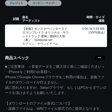
曲名
時間・サイズ
試聴
アーティスト
価格
【単曲】モンスターハンターライ
0:00:34 5.83 MB
ズ:サンブレイク オリジナル・サウ
150円(税込)
ンドトラック 密林／新緑の大地
（夜）：Sunbreak ver.
カプコン・サウンドチーム
商品スペック
■ご注意事項 ＜音楽データをご購入頂く前にご確認ください＞
・iPhoneをご利用のお客様へ
iPhoneでGoogle Chromeブラウザをご利用の場合は、楽曲ファ
イルのダウンロードが行えません。
誠に恐れ入りますが、Safariブラウザ、もしくはPCからダウンロ
ードを頂けますようお願いいたします。
【ダウンロードのファイル形式について】
・楽曲ファイルは、WAVファイル形式でのご提供となります。