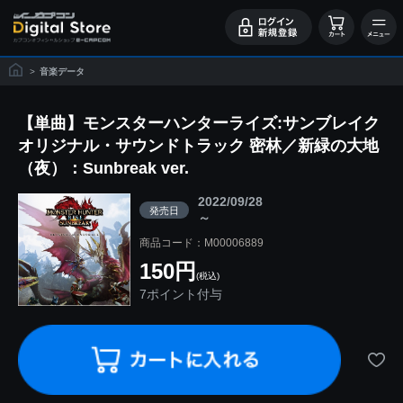
>
音楽データ
【単曲】モンスターハンターライズ:サンブレイク
オリジナル・サウンドトラック 密林／新緑の大地
（夜）：Sunbreak ver.
2022/09/28
発売日
～
商品コード：M00006889
150円
(税込)
7ポイント付与