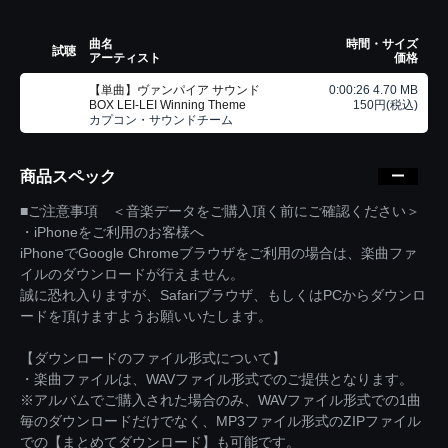
曲名
時間・サイズ
試聴
アーティスト
価格
【単曲】ヴァンパイア サウンド
0:00:26 4.70 MB
BOX LEI-LEI Winning Theme
150円(税込)
カプコン・サウンドチーム
商品スペック
■ご注意事項 ＜音楽データをご購入頂く前にご確認ください＞
・iPhoneをご利用のお客様へ
iPhoneでGoogle Chromeブラウザをご利用の場合は、楽曲ファ
イルのダウンロードが行えません。
誠に恐れ入りますが、Safariブラウザ、もしくはPCからダウンロ
ードを頂けますようお願いいたします。
【ダウンロードのファイル形式について】
・楽曲ファイルは、WAVファイル形式でのご提供となります。
※アルバムでご購入された場合のみ、WAVファイル形式での1曲
毎のダウンロードだけでなく、MP3ファイル形式のZIPファイル
での【まとめてダウンロード】も可能です。