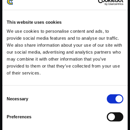
※ご購入いただいたファイルのダウンロードの際には、通信環境
が安定しているWifi環境でお試しください。
This website uses cookies
We use cookies to personalise content and ads, to
provide social media features and to analyse our traffic.
We also share information about your use of our site with
【単曲】ヴァンパイア サウンド
our social media, advertising and analytics partners who
BOX LEI-LEI Winning Theme
may combine it with other information that you’ve
provided to them or that they’ve collected from your use
150円
(税込)
of their services.
7ポイント付与
Consent
Necessary
Selection
Preferences