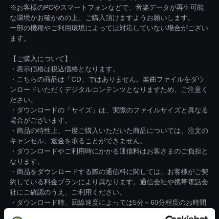
※お客様のPCやスマートフォンなどで、音楽データが再生可能
な環境かお確かめの上、ご購入頂けますようお願いします。
一部の機種やご利用環境によっては対応していない場合がござい
ます。
【ご購入について】
・表示価格は税込価格となります。
・こちらの商品は「CD」ではありません。楽曲ファイルをダウ
ンロードいただくデジタルコンテンツとなりますため、ご注意く
ださい。
・ダウンロードの「サイズ」は、実際のファイルサイズと異なる
場合がございます。
・商品の特性上、一度ご購入いただいた商品については、注文の
キャンセル、返金を承ることができません。
・ダウンロードやご利用時にかかる通信料はお客さまのご負担と
なります。
・商品をダウンロードする際の通信料に関しては、お客様がご契
約している料金プランにより異なります。通信会社や携帯電話会
社にご確認のうえ、ご利用ください。
・ダウンロード時、回線速度によっては5分～60分程度のお時間
がかかる場合がございます。