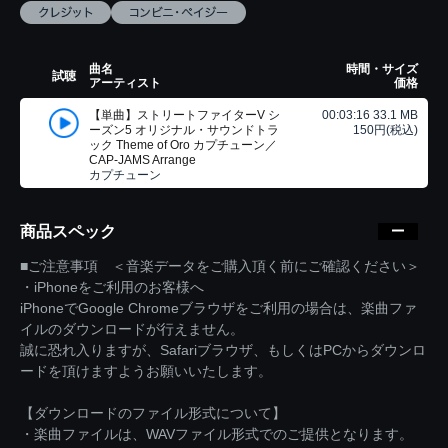
曲名
時間・サイズ
試聴
アーティスト
価格
【単曲】ストリートファイターV シ
00:03:16 33.1 MB
ーズン5 オリジナル・サウンドトラ
150円(税込)
ック Theme of Oro カプチューン／
CAP-JAMS Arrange
カプチューン
商品スペック
■ご注意事項 ＜音楽データをご購入頂く前にご確認ください＞
・iPhoneをご利用のお客様へ
iPhoneでGoogle Chromeブラウザをご利用の場合は、楽曲ファ
イルのダウンロードが行えません。
誠に恐れ入りますが、Safariブラウザ、もしくはPCからダウンロ
ードを頂けますようお願いいたします。
【ダウンロードのファイル形式について】
・楽曲ファイルは、WAVファイル形式でのご提供となります。