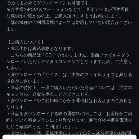
での【まとめてダウンロード】も可能です。
※お客様のPCやスマートフォンなどで、音楽データが再生可能
な環境かお確かめの上、ご購入頂けますようお願いします。
一部の機種やご利用環境によっては対応していない場合がござい
ます。
【ご購入について】
・表示価格は税込価格となります。
・こちらの商品は「CD」ではありません。楽曲ファイルをダウ
ンロードいただくデジタルコンテンツとなりますため、ご注意く
ださい。
・ダウンロードの「サイズ」は、実際のファイルサイズと異なる
場合がございます。
・商品の特性上、一度ご購入いただいた商品については、注文の
キャンセル、返金を承ることができません。
・ダウンロードやご利用時にかかる通信料はお客さまのご負担と
なります。
・商品をダウンロードする際の通信料に関しては、お客様がご契
約している料金プランにより異なります。通信会社や携帯電話会
社にご確認のうえ、ご利用ください。
・ダウンロード時、回線速度によっては5分～60分程度のお時間