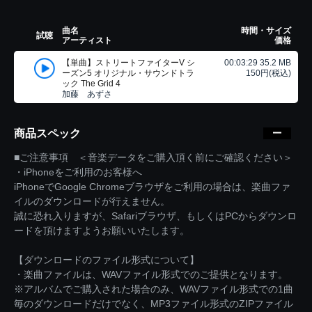
曲名
時間・サイズ
試聴
アーティスト
価格
【単曲】ストリートファイターV シ
00:03:29 35.2 MB
ーズン5 オリジナル・サウンドトラ
150円(税込)
ック The Grid 4
加藤 あずさ
商品スペック
■ご注意事項 ＜音楽データをご購入頂く前にご確認ください＞
・iPhoneをご利用のお客様へ
iPhoneでGoogle Chromeブラウザをご利用の場合は、楽曲ファ
イルのダウンロードが行えません。
誠に恐れ入りますが、Safariブラウザ、もしくはPCからダウンロ
ードを頂けますようお願いいたします。
【ダウンロードのファイル形式について】
・楽曲ファイルは、WAVファイル形式でのご提供となります。
※アルバムでご購入された場合のみ、WAVファイル形式での1曲
毎のダウンロードだけでなく、MP3ファイル形式のZIPファイル