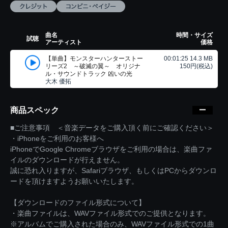
曲名
時間・サイズ
試聴
アーティスト
価格
【単曲】モンスターハンターストー
00:01:25 14.3 MB
リーズ2 ～破滅の翼～ オリジナ
150円(税込)
ル・サウンドトラック 凶いの光
大木 優拓
商品スペック
■ご注意事項 ＜音楽データをご購入頂く前にご確認ください＞
・iPhoneをご利用のお客様へ
iPhoneでGoogle Chromeブラウザをご利用の場合は、楽曲ファ
イルのダウンロードが行えません。
誠に恐れ入りますが、Safariブラウザ、もしくはPCからダウンロ
ードを頂けますようお願いいたします。
【ダウンロードのファイル形式について】
・楽曲ファイルは、WAVファイル形式でのご提供となります。
※アルバムでご購入された場合のみ、WAVファイル形式での1曲