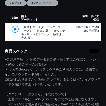
曲名
時間・サイズ
試聴
アーティスト
価格
【単曲】モンスターハンターストー
00:01:06 11.2 MB
リーズ2 ～破滅の翼～ オリジナ
150円(税込)
ル・サウンドトラック 一触即発
大木 優拓
商品スペック
■ご注意事項 ＜音楽データをご購入頂く前にご確認ください＞
・iPhoneをご利用のお客様へ
iPhoneでGoogle Chromeブラウザをご利用の場合は、楽曲ファ
イルのダウンロードが行えません。
誠に恐れ入りますが、Safariブラウザ、もしくはPCからダウンロ
ードを頂けますようお願いいたします。
【ダウンロードのファイル形式について】
・楽曲ファイルは、WAVファイル形式でのご提供となります。
※アルバムでご購入された場合のみ、WAVファイル形式での1曲