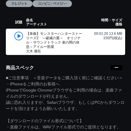
曲名
時間・サイズ
試聴
アーティスト
価格
【単曲】モンスターハンターストー
00:01:20 13.6 MB
リーズ2 ～破滅の翼～ オリジナ
150円(税込)
ル・サウンドトラック 束の間の休
息～アイルー部屋
大木 優拓
商品スペック
■ご注意事項 ＜音楽データをご購入頂く前にご確認ください＞
・iPhoneをご利用のお客様へ
iPhoneでGoogle Chromeブラウザをご利用の場合は、楽曲ファ
イルのダウンロードが行えません。
誠に恐れ入りますが、Safariブラウザ、もしくはPCからダウンロ
ードを頂けますようお願いいたします。
【ダウンロードのファイル形式について】
・楽曲ファイルは、WAVファイル形式でのご提供となります。