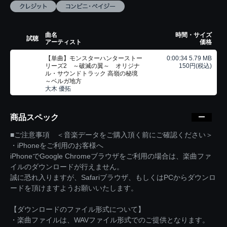
曲名
時間・サイズ
試聴
アーティスト
価格
【単曲】モンスターハンターストー
0:00:34 5.79 MB
リーズ2 ～破滅の翼～ オリジナ
150円(税込)
ル・サウンドトラック 高嶺の秘境
～ベルガ地方
大木 優拓
商品スペック
■ご注意事項 ＜音楽データをご購入頂く前にご確認ください＞
・iPhoneをご利用のお客様へ
iPhoneでGoogle Chromeブラウザをご利用の場合は、楽曲ファ
イルのダウンロードが行えません。
誠に恐れ入りますが、Safariブラウザ、もしくはPCからダウンロ
ードを頂けますようお願いいたします。
【ダウンロードのファイル形式について】
・楽曲ファイルは、WAVファイル形式でのご提供となります。