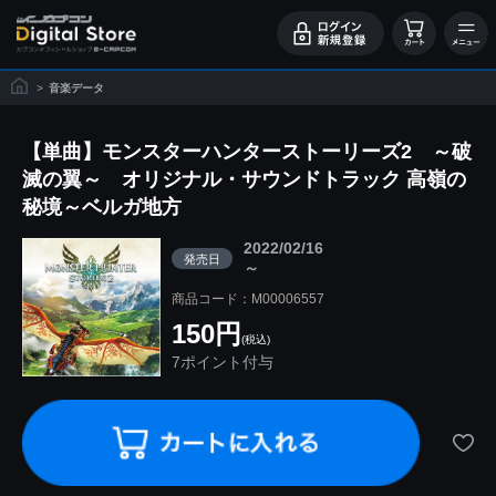
>
音楽データ
【単曲】モンスターハンターストーリーズ2 ～破
滅の翼～ オリジナル・サウンドトラック 高嶺の
秘境～ベルガ地方
2022/02/16
発売日
～
商品コード：M00006557
150円
(税込)
7ポイント付与