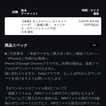
曲名
時間・サイズ
試聴
アーティスト
価格
【単曲】モンスターハンターストー
0:00:05 929 KB
リーズ2 ～破滅の翼～ オリジナ
150円(税込)
ル・サウンドトラック 中吉
大木 優拓
商品スペック
■ご注意事項 ＜音楽データをご購入頂く前にご確認ください＞
・iPhoneをご利用のお客様へ
iPhoneでGoogle Chromeブラウザをご利用の場合は、楽曲ファ
イルのダウンロードが行えません。
誠に恐れ入りますが、Safariブラウザ、もしくはPCからダウンロ
ードを頂けますようお願いいたします。
【ダウンロードのファイル形式について】
・楽曲ファイルは、WAVファイル形式でのご提供となります。
※アルバムでご購入された場合のみ、WAVファイル形式での1曲
毎のダウンロードだけでなく、MP3ファイル形式のZIPファイル