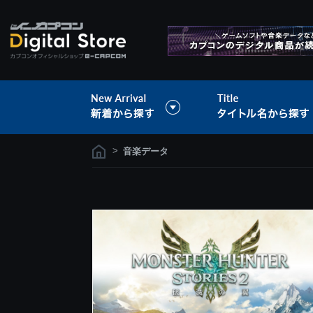
>
音楽データ