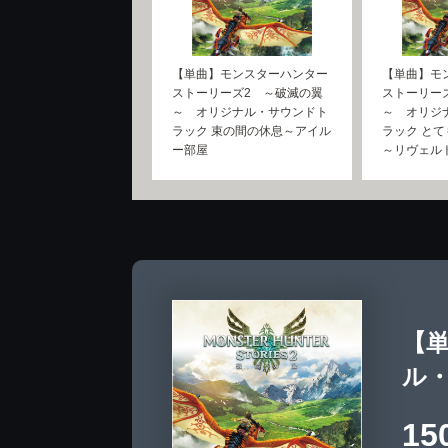
【単曲】モンスターハンター
【単曲】モ
ストーリーズ2 ～破滅の翼
ストーリー
～ オリジナル・サウンドト
～ オリジ
ラック 束の間の休息～アイル
ラック と
ー部屋
～リヴェル
【
ル
15