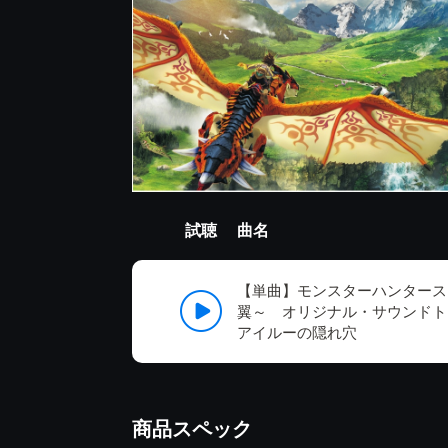
試聴
曲名
【単曲】モンスターハンタース
翼～ オリジナル・サウンドト
アイルーの隠れ穴
商品スペック