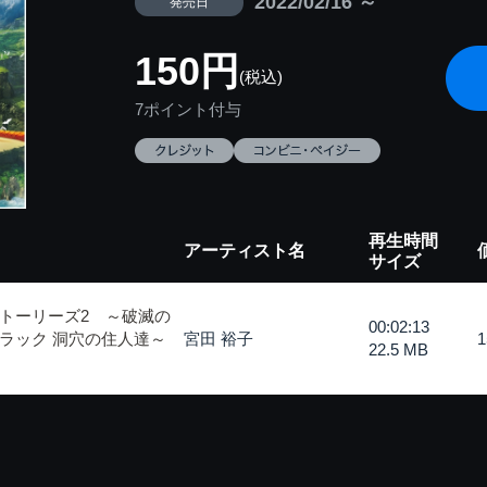
2022/02/16 ～
発売日
150円
(税込)
7ポイント付与
再生時間
アーティスト名
サイズ
トーリーズ2 ～破滅の
00:02:13
ラック 洞穴の住人達～
宮田 裕子
22.5 MB