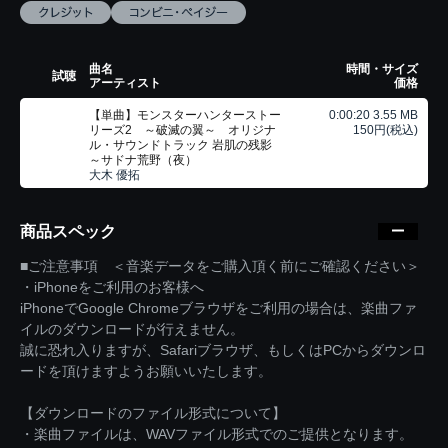
曲名
時間・サイズ
試聴
アーティスト
価格
【単曲】モンスターハンターストー
0:00:20 3.55 MB
リーズ2 ～破滅の翼～ オリジナ
150円(税込)
ル・サウンドトラック 岩肌の残影
～サドナ荒野（夜）
大木 優拓
商品スペック
■ご注意事項 ＜音楽データをご購入頂く前にご確認ください＞
・iPhoneをご利用のお客様へ
iPhoneでGoogle Chromeブラウザをご利用の場合は、楽曲ファ
イルのダウンロードが行えません。
誠に恐れ入りますが、Safariブラウザ、もしくはPCからダウンロ
ードを頂けますようお願いいたします。
【ダウンロードのファイル形式について】
・楽曲ファイルは、WAVファイル形式でのご提供となります。