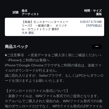
曲名
時間・サイズ
試聴
アーティスト
価格
【単曲】モンスターハンターストー
0:00:57 9.70 MB
リーズ2 ～破滅の翼～ オリジナ
150円(税込)
ル・サウンドトラック 勝利!!
大木 優拓
商品スペック
■ご注意事項 ＜音楽データをご購入頂く前にご確認ください＞
・iPhoneをご利用のお客様へ
iPhoneでGoogle Chromeブラウザをご利用の場合は、楽曲ファ
イルのダウンロードが行えません。
誠に恐れ入りますが、Safariブラウザ、もしくはPCからダウンロ
ードを頂けますようお願いいたします。
【ダウンロードのファイル形式について】
・楽曲ファイルは、WAVファイル形式でのご提供となります。
※アルバムでご購入された場合のみ、WAVファイル形式での1曲
毎のダウンロードだけでなく、MP3ファイル形式のZIPファイル