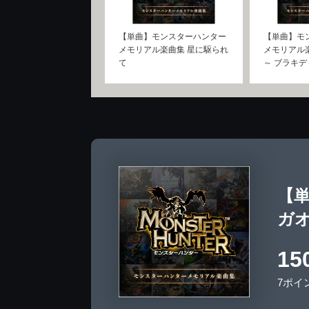
【単曲】モンスターハンター
【単曲】モ
メモリアル楽曲集 星に駆られ
メモリアル
て
～ ブラキデ
【単
ガ
15
7ポイ