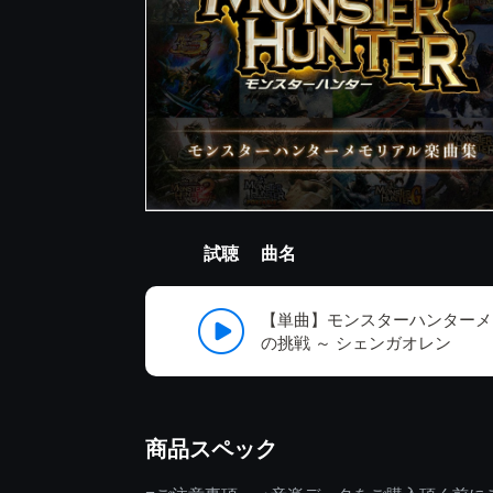
試聴
曲名
【単曲】モンスターハンターメ
の挑戦 ～ シェンガオレン
商品スペック