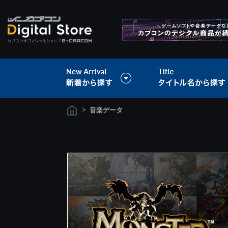
>
音楽データ