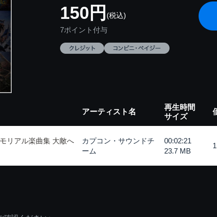
150円
(税込)
7ポイント付与
再生時間
アーティスト名
サイズ
モリアル楽曲集 大敵へ
カプコン・サウンドチ
00:02:21
ーム
23.7 MB