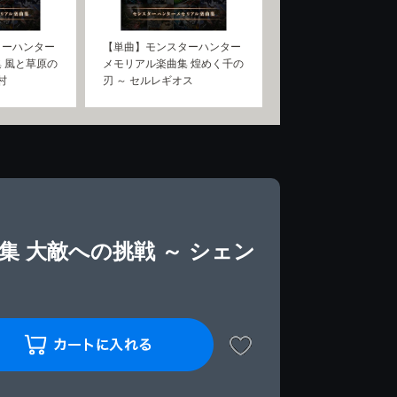
ターハンター
【単曲】モンスターハンター
 風と草原の
メモリアル楽曲集 煌めく千の
村
刃 ～ セルレギオス
 大敵への挑戦 ～ シェン