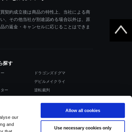
売買契約成立後は商品の特性上、当社による商
違い、その他当社が別途認める場合以外は、原
商品の返金・キャンセルに応じることはできま
ら探す
ター
ドラゴンズドグマ
デビルメイクライ
イター
逆転裁判
大神
Allow all cookies
alyse our
ing and
Use necessary cookies only
r that