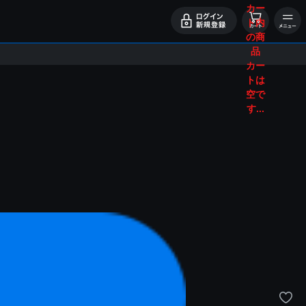
カー
ト内
の商
品
カー
トは
空で
す...