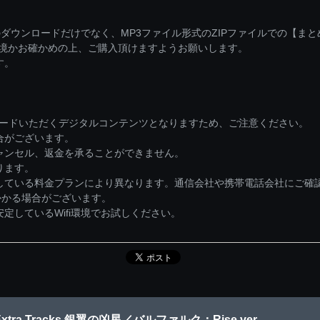
ダウンロードだけでなく、MP3ファイル形式のZIPファイルでの【ま
環境かお確かめの上、ご購入頂けますようお願いします。
す。
ロードいただくデジタルコンテンツとなりますため、ご注意ください。
合がございます。
ャンセル、返金を承ることができません。
ります。
している料金プランにより異なります。通信会社や携帯電話会社にご確
かかる場合がございます。
しているWifi環境でお試しください。
xtra Tracks 銀翼の凶星／バルファルク：Rise ver.