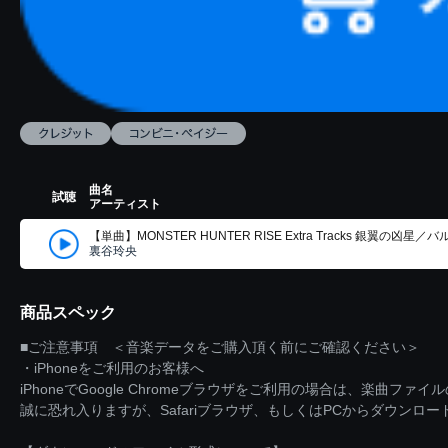
曲名
試聴
アーティスト
【単曲】MONSTER HUNTER RISE Extra Tracks 銀翼の凶星／バル
裏谷玲央
商品スペック
■ご注意事項 ＜音楽データをご購入頂く前にご確認ください＞
・iPhoneをご利用のお客様へ
iPhoneでGoogle Chromeブラウザをご利用の場合は、楽曲フ
誠に恐れ入りますが、Safariブラウザ、もしくはPCからダウンロ