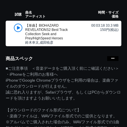
曲名
時間・サイズ
試聴
アーティスト
価格
【単曲】BIOHAZARD
00:03:18 33.3 MB
REVELATIONS2 Best Track
150円(税込)
Collection Seek and
Prey/HighSpeed Heroes
鈴木幸太,成田暁彦
商品スペック
■ご注意事項 ＜音楽データをご購入頂く前にご確認ください＞
・iPhoneをご利用のお客様へ
iPhoneでGoogle Chromeブラウザをご利用の場合は、楽曲ファ
イルのダウンロードが行えません。
誠に恐れ入りますが、Safariブラウザ、もしくはPCからダウンロ
ードを頂けますようお願いいたします。
【ダウンロードのファイル形式について】
・楽曲ファイルは、WAVファイル形式でのご提供となります。
※アルバムでご購入された場合のみ、WAVファイル形式での1曲