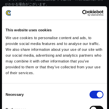
がかかる場合がございます。
※ご購入いただいたファイルのダウンロードの際には、通信環境
が安定しているWifi環境でお試しください。
This website uses cookies
We use cookies to personalise content and ads, to
provide social media features and to analyse our traffic.
We also share information about your use of our site with
【単曲】BIOHAZARD REVELA
our social media, advertising and analytics partners who
TIONS2 Best Track Collection
may combine it with other information that you’ve
Seek and Prey/HighSpeed Her
provided to them or that they’ve collected from your use
oes
of their services.
150円
(税込)
7ポイント付与
Consent
Necessary
Selection