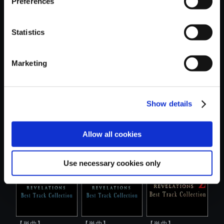
Preferences
Statistics
おすすめ商品
Marketing
Show details
【単曲】
【アルバム】
【単曲】
BIOHAZARD
BIOHAZARD
BIOHAZARD
Allow all cookies
REVELATION...
REVELA...
REVELATION...
Use necessary cookies only