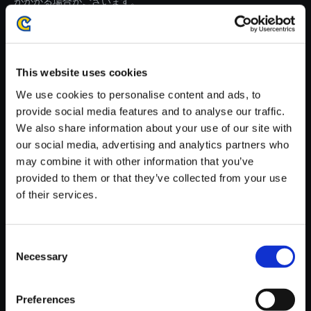
がかかる場合がございます。
※ご購入いただいたファイルのダウンロードの際には、通信環境
が安定しているWifi環境でお試しください。
This website uses cookies
We use cookies to personalise content and ads, to
provide social media features and to analyse our traffic.
We also share information about your use of our site with
【単曲】BIOHAZARD REVELA
our social media, advertising and analytics partners who
TIONS2 Best Track Collection
may combine it with other information that you’ve
Theme of Barry
provided to them or that they’ve collected from your use
150円
of their services.
(税込)
7ポイント付与
Consent
Necessary
Selection
Preferences