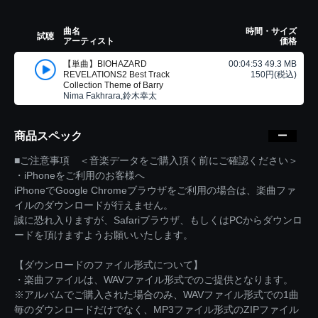
曲名
時間・サイズ
試聴
アーティスト
価格
【単曲】BIOHAZARD
00:04:53 49.3 MB
REVELATIONS2 Best Track
150円(税込)
Collection Theme of Barry
Nima Fakhrara,鈴木幸太
商品スペック
■ご注意事項 ＜音楽データをご購入頂く前にご確認ください＞
・iPhoneをご利用のお客様へ
iPhoneでGoogle Chromeブラウザをご利用の場合は、楽曲ファ
イルのダウンロードが行えません。
誠に恐れ入りますが、Safariブラウザ、もしくはPCからダウンロ
ードを頂けますようお願いいたします。
【ダウンロードのファイル形式について】
・楽曲ファイルは、WAVファイル形式でのご提供となります。
※アルバムでご購入された場合のみ、WAVファイル形式での1曲
毎のダウンロードだけでなく、MP3ファイル形式のZIPファイル