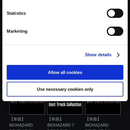
おすすめ商品
Statistics
Marketing
Show details
【単曲】
【単曲】
【単曲】
BIOHAZARD
BIOHAZARD
BIOHAZARD
REVELATION...
REVELATION...
REVELATION...
Allow all cookies
Use necessary cookies only
【単曲】
【単曲】
【単曲】
BIOHAZARD
BIOHAZARD 7
BIOHAZARD