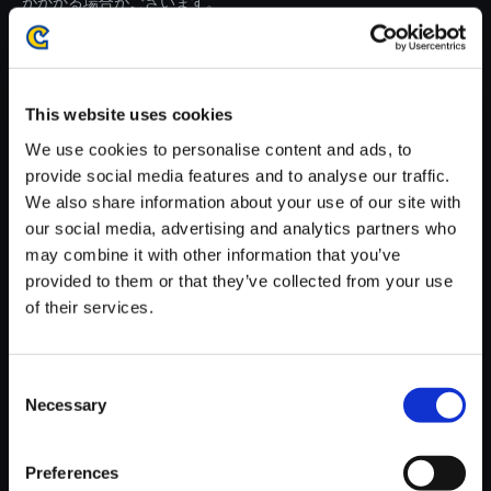
がかかる場合がございます。
※ご購入いただいたファイルのダウンロードの際には、通信環境
が安定しているWifi環境でお試しください。
This website uses cookies
We use cookies to personalise content and ads, to
provide social media features and to analyse our traffic.
We also share information about your use of our site with
【単曲】BIOHAZARD REVELA
our social media, advertising and analytics partners who
TIONS Best Track Collection T
may combine it with other information that you’ve
race of Riddles
provided to them or that they’ve collected from your use
150円
of their services.
(税込)
7ポイント付与
Consent
Necessary
Selection
Preferences