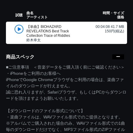
曲名
時間・サイズ
試聴
アーティスト
価格
【単曲】BIOHAZARD
00:04:08 41.7 MB
REVELATIONS Best Track
150円(税込)
Collection Trace of Riddles
鈴木幸太
商品スペック
■ご注意事項 ＜音楽データをご購入頂く前にご確認ください＞
・iPhoneをご利用のお客様へ
iPhoneでGoogle Chromeブラウザをご利用の場合は、楽曲ファ
イルのダウンロードが行えません。
誠に恐れ入りますが、Safariブラウザ、もしくはPCからダウンロ
ードを頂けますようお願いいたします。
【ダウンロードのファイル形式について】
・楽曲ファイルは、WAVファイル形式でのご提供となります。
※アルバムでご購入された場合のみ、WAVファイル形式での1曲
毎のダウンロードだけでなく、MP3ファイル形式のZIPファイル