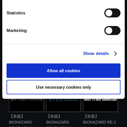
おすすめ商品
Statistics
Marketing
Show details
【単曲】
【単曲】
【単曲】
BIOHAZARD
BIOHAZARD
BIOHAZARD
REVELATION...
REVELATION...
REVELATION...
Allow all cookies
Use necessary cookies only
【単曲】
【単曲】
【単曲】
BIOHAZARD
BIOHAZARD
BIOHAZARD RE:2