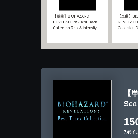
【単曲】BIOHAZARD
【単曲】BIO
REVELATIONS Best Track
REVELATION
Collection Rest & Intensify
Collection 
【単曲
Sea
15
7ポイ