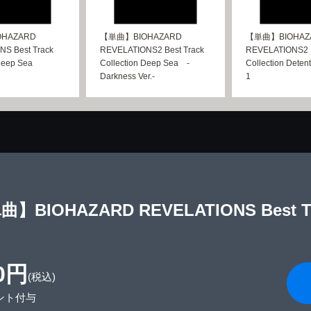
HAZARD
【単曲】BIOHAZARD
【単曲】BIOHAZ
S Best Track
REVELATIONS2 Best Track
REVELATIONS2 B
Deep Sea
Collection Deep Sea -
Collection Deten
Darkness Ver.-
1
】BIOHAZARD REVELATIONS Best Trac
0円
(税込)
ント付与