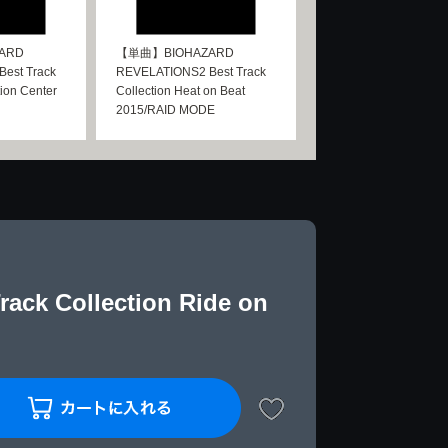
ARD
【単曲】BIOHAZARD
est Track
REVELATIONS2 Best Track
tion Center
Collection Heat on Beat
2015/RAID MODE
k Collection Ride on