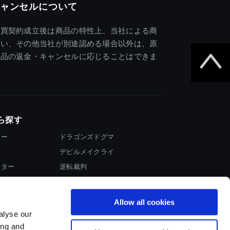
ャンセルについて
売買契約成立後は商品の特性上、当社による商
違い、その他当社が別途認める場合以外は、原
商品の返金・キャンセルに応じることはできま
ら探す
ター
ドラゴンズドグマ
デビルメイクライ
イター
逆転裁判
大神
Allow all cookies
alyse our
ing and