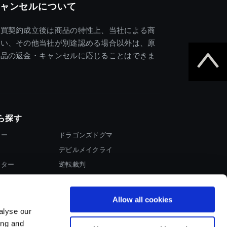
ャンセルについて
売買契約成立後は商品の特性上、当社による商
違い、その他当社が別途認める場合以外は、原
商品の返金・キャンセルに応じることはできま
ら探す
ター
ドラゴンズドグマ
デビルメイクライ
イター
逆転裁判
大神
Allow all cookies
alyse our
ing and