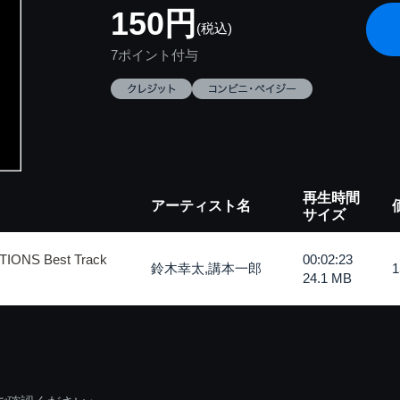
150円
(税込)
7ポイント付与
再生時間
アーティスト名
サイズ
ONS Best Track
00:02:23
鈴木幸太,講本一郎
24.1 MB