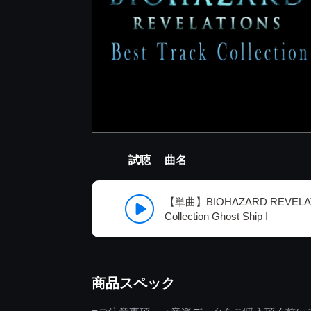
試聴
曲名
【単曲】BIOHAZARD REVELATI
Collection Ghost Ship I
商品スペック