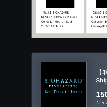
【単曲】BIOHAZARD
【単曲】BIO
REVELATIONS2 Best Track
REVELATION
Collection Heat on Beat
Collection 
2015/RAID MODE
Destroy/BI
【単曲
Ship
15
7ポイ