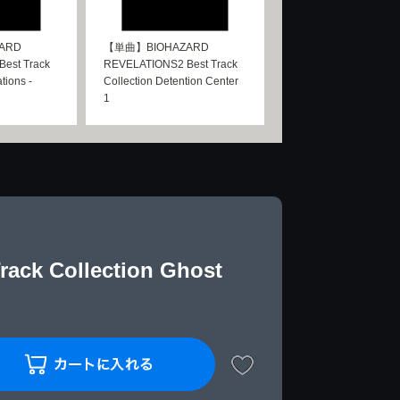
ARD
【単曲】BIOHAZARD
est Track
REVELATIONS2 Best Track
tions -
Collection Detention Center
1
k Collection Ghost