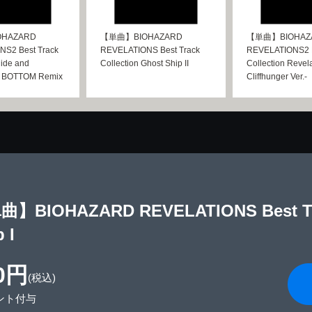
HAZARD
【単曲】BIOHAZARD
【単曲】BIOHAZ
S2 Best Track
REVELATIONS Best Track
REVELATIONS2 B
Hide and
Collection Ghost Ship II
Collection Revela
G BOTTOM Remix
Cliffhunger Ver.-
】BIOHAZARD REVELATIONS Best Trac
 I
0円
(税込)
ント付与