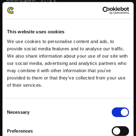
がかかる場合がございます。
※ご購入いただいたファイルのダウンロードの際には、通信環境
が安定しているWifi環境でお試しください。
This website uses cookies
We use cookies to personalise content and ads, to
provide social media features and to analyse our traffic.
We also share information about your use of our site with
【単曲】BIOHAZARD REVELA
our social media, advertising and analytics partners who
TIONS Best Track Collection L
may combine it with other information that you’ve
ost
provided to them or that they’ve collected from your use
150円
of their services.
(税込)
7ポイント付与
Consent
Necessary
Selection
Preferences