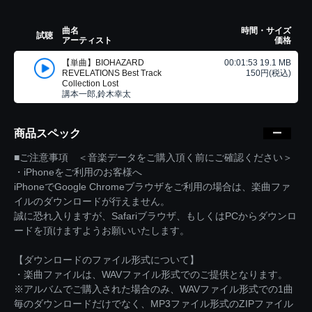
曲名
時間・サイズ
試聴
アーティスト
価格
【単曲】BIOHAZARD
00:01:53 19.1 MB
REVELATIONS Best Track
150円(税込)
Collection Lost
講本一郎,鈴木幸太
商品スペック
■ご注意事項 ＜音楽データをご購入頂く前にご確認ください＞
・iPhoneをご利用のお客様へ
iPhoneでGoogle Chromeブラウザをご利用の場合は、楽曲ファ
イルのダウンロードが行えません。
誠に恐れ入りますが、Safariブラウザ、もしくはPCからダウンロ
ードを頂けますようお願いいたします。
【ダウンロードのファイル形式について】
・楽曲ファイルは、WAVファイル形式でのご提供となります。
※アルバムでご購入された場合のみ、WAVファイル形式での1曲
毎のダウンロードだけでなく、MP3ファイル形式のZIPファイル