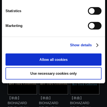
おすすめ商品
Statistics
Marketing
Show details
【単曲】
【単曲】
【単曲】
BIOHAZARD
BIOHAZARD
BIOHAZARD
REVELATION...
REVELATION...
REVELATION...
Allow all cookies
Use necessary cookies only
【単曲】
【単曲】
【単曲】
BIOHAZARD
BIOHAZARD
BIOHAZARD