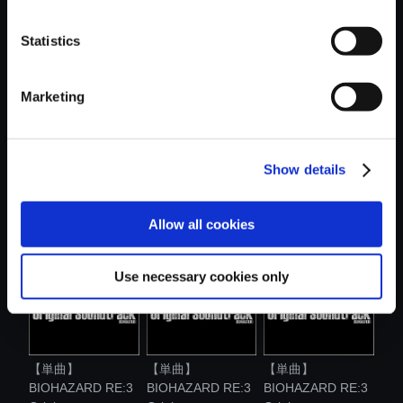
おすすめ商品
Statistics
Marketing
Show details
【単曲】
【単曲】
【単曲】
BIOHAZARD RE:3
BIOHAZARD RE:3
BIOHAZARD RE:3
Origi...
Origi...
Origi...
Allow all cookies
Use necessary cookies only
【単曲】
【単曲】
【単曲】
BIOHAZARD RE:3
BIOHAZARD RE:3
BIOHAZARD RE:3