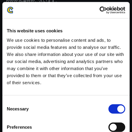
がかかる場合がございます。
※ご購入いただいたファイルのダウンロードの際には、通信環境
が安定しているWifi環境でお試しください。
This website uses cookies
We use cookies to personalise content and ads, to
provide social media features and to analyse our traffic.
We also share information about your use of our site with
【単曲】BIOHAZARD RE:3 Ori
our social media, advertising and analytics partners who
ginal Soundtrack Metamorpho
may combine it with other information that you’ve
sis
provided to them or that they’ve collected from your use
150円
of their services.
(税込)
7ポイント付与
Consent
Necessary
Selection
Preferences