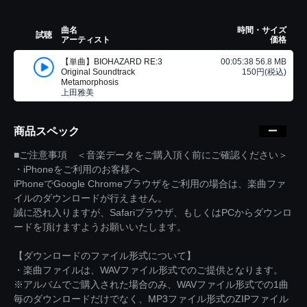
曲名
時間・サイズ
試聴
アーティスト
価格
【単曲】BIOHAZARD RE:3
00:05:38 56.8 MB
Original Soundtrack
150円(税込)
Metamorphosis
上田雅美
商品スペック
■ご注意事項 ＜音楽データをご購入頂く前にご確認ください＞
・iPhoneをご利用のお客様へ
iPhoneでGoogle Chromeブラウザをご利用の場合は、楽曲ファ
イルのダウンロードが行えません。
誠に恐れ入りますが、Safariブラウザ、もしくはPCからダウンロ
ードを頂けますようお願いいたします。
【ダウンロードのファイル形式について】
・楽曲ファイルは、WAVファイル形式でのご提供となります。
※アルバムでご購入された場合のみ、WAVファイル形式での1曲
毎のダウンロードだけでなく、MP3ファイル形式のZIPファイル