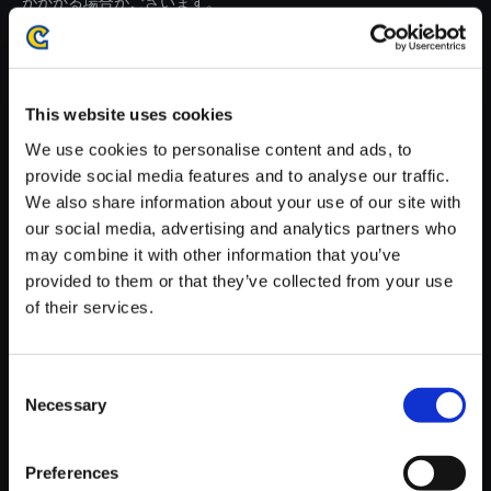
がかかる場合がございます。
※ご購入いただいたファイルのダウンロードの際には、通信環境
が安定しているWifi環境でお試しください。
This website uses cookies
We use cookies to personalise content and ads, to
provide social media features and to analyse our traffic.
We also share information about your use of our site with
【単曲】BIOHAZARD RE:3 Ori
our social media, advertising and analytics partners who
ginal Soundtrack Determined t
may combine it with other information that you’ve
o Find Carlos
provided to them or that they’ve collected from your use
150円
of their services.
(税込)
7ポイント付与
Consent
Necessary
Selection
Preferences