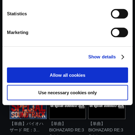
おすすめ商品
Statistics
Marketing
Show details
【単曲】
【アルバム】
【単曲】
BIOHAZARD RE:3
BIOHAZARD RE:3
BIOHAZARD RE:3
Origi...
O...
Origi...
Allow all cookies
Use necessary cookies only
【単曲】バイオハ
【単曲】
【単曲】
ザード RE：3...
BIOHAZARD RE:3
BIOHAZARD RE:3