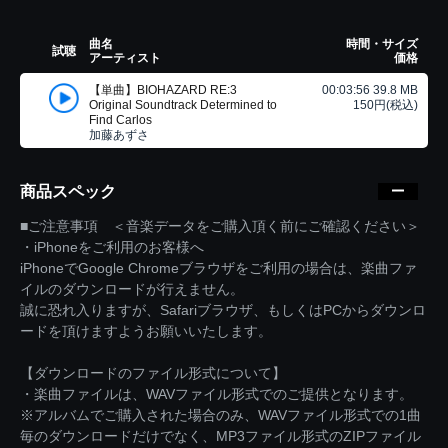
曲名
時間・サイズ
試聴
アーティスト
価格
【単曲】BIOHAZARD RE:3
00:03:56 39.8 MB
Original Soundtrack Determined to
150円(税込)
Find Carlos
加藤あずさ
商品スペック
■ご注意事項 ＜音楽データをご購入頂く前にご確認ください＞
・iPhoneをご利用のお客様へ
iPhoneでGoogle Chromeブラウザをご利用の場合は、楽曲ファ
イルのダウンロードが行えません。
誠に恐れ入りますが、Safariブラウザ、もしくはPCからダウンロ
ードを頂けますようお願いいたします。
【ダウンロードのファイル形式について】
・楽曲ファイルは、WAVファイル形式でのご提供となります。
※アルバムでご購入された場合のみ、WAVファイル形式での1曲
毎のダウンロードだけでなく、MP3ファイル形式のZIPファイル