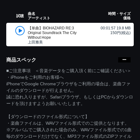
曲名
時間・サイズ
試聴
アーティスト
価格
【単曲】BIOHAZARD RE:3
00:01:57 19.8 MB
Original Soundtrack The City
150円(税込)
Without Hope
上田雅美
商品スペック
■ご注意事項 ＜音楽データをご購入頂く前にご確認ください＞
・iPhoneをご利用のお客様へ
iPhoneでGoogle Chromeブラウザをご利用の場合は、楽曲ファ
イルのダウンロードが行えません。
誠に恐れ入りますが、Safariブラウザ、もしくはPCからダウンロ
ードを頂けますようお願いいたします。
【ダウンロードのファイル形式について】
・楽曲ファイルは、WAVファイル形式でのご提供となります。
※アルバムでご購入された場合のみ、WAVファイル形式での1曲
毎のダウンロードだけでなく、MP3ファイル形式のZIPファイル