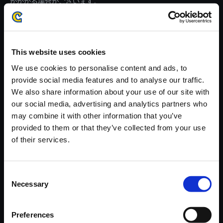
がかかる場合がございます。
※ご購入いただいたファイルのダウンロードの際には、通信環境
が安定しているWifi環境でお試しください。
This website uses cookies
We use cookies to personalise content and ads, to
provide social media features and to analyse our traffic.
We also share information about your use of our site with
【単曲】BIOHAZARD RE:3 Ori
our social media, advertising and analytics partners who
ginal Soundtrack The City Wit
may combine it with other information that you’ve
hout Hope
provided to them or that they’ve collected from your use
150円
of their services.
(税込)
7ポイント付与
Consent
Necessary
Selection
Preferences