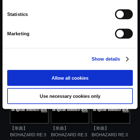
おすすめ商品
Statistics
Marketing
Show details
【単曲】
【単曲】
【単曲】
BIOHAZARD RE:3
BIOHAZARD RE:3
BIOHAZARD RE:3
Origi...
Origi...
Origi...
Allow all cookies
Use necessary cookies only
【単曲】
【単曲】
【単曲】
BIOHAZARD RE:3
BIOHAZARD RE:3
BIOHAZARD RE:3