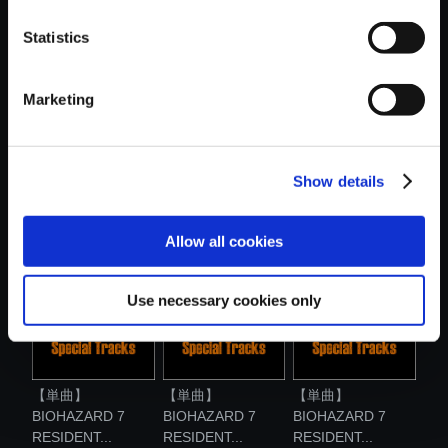
おすすめ商品
Statistics
Marketing
【単曲】
【単曲】
【単曲】
Show details
BIOHAZARD 7
BIOHAZARD 7
BIOHAZARD 7
RESIDENT...
RESIDENT...
RESIDENT...
Allow all cookies
Use necessary cookies only
【単曲】
【単曲】
【単曲】
BIOHAZARD 7
BIOHAZARD 7
BIOHAZARD 7
RESIDENT...
RESIDENT...
RESIDENT...