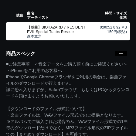
曲名
時間・サイズ
試聴
アーティスト
価格
【単曲】BIOHAZARD 7 RESIDENT
0:00:52 8.92 MB
EVIL Special Tracks Rescue
150円(税込)
森本章之
商品スペック
■ご注意事項 ＜音楽データをご購入頂く前にご確認ください＞
・iPhoneをご利用のお客様へ
iPhoneでGoogle Chromeブラウザをご利用の場合は、楽曲ファ
イルのダウンロードが行えません。
誠に恐れ入りますが、Safariブラウザ、もしくはPCからダウンロ
ードを頂けますようお願いいたします。
【ダウンロードのファイル形式について】
・楽曲ファイルは、WAVファイル形式でのご提供となります。
※アルバムでご購入された場合のみ、WAVファイル形式での1曲
毎のダウンロードだけでなく、MP3ファイル形式のZIPファイル
での【まとめてダウンロード】も可能です。