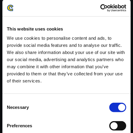
※ご購入いただいたファイルのダウンロードの際には、通信環境
が安定しているWifi環境でお試しください。
This website uses cookies
We use cookies to personalise content and ads, to
provide social media features and to analyse our traffic.
We also share information about your use of our site with
【単曲】BIOHAZARD 7 RESID
our social media, advertising and analytics partners who
ENT EVIL Special Tracks Resc
may combine it with other information that you’ve
ue
provided to them or that they’ve collected from your use
150円
(税込)
of their services.
7ポイント付与
Consent
Necessary
Selection
Preferences