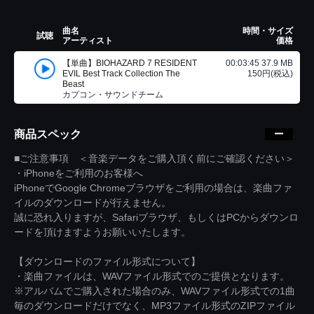
曲名
時間・サイズ
試聴
アーティスト
価格
【単曲】BIOHAZARD 7 RESIDENT
00:03:45 37.9 MB
EVIL Best Track Collection The
150円(税込)
Beast
カプコン・サウンドチーム
商品スペック
■ご注意事項 ＜音楽データをご購入頂く前にご確認ください＞
・iPhoneをご利用のお客様へ
iPhoneでGoogle Chromeブラウザをご利用の場合は、楽曲ファ
イルのダウンロードが行えません。
誠に恐れ入りますが、Safariブラウザ、もしくはPCからダウンロ
ードを頂けますようお願いいたします。
【ダウンロードのファイル形式について】
・楽曲ファイルは、WAVファイル形式でのご提供となります。
※アルバムでご購入された場合のみ、WAVファイル形式での1曲
毎のダウンロードだけでなく、MP3ファイル形式のZIPファイル