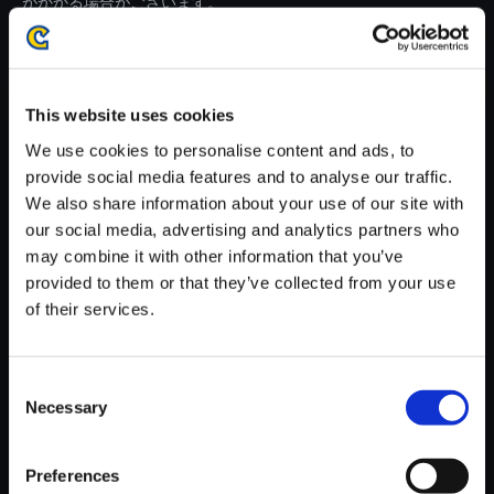
がかかる場合がございます。
※ご購入いただいたファイルのダウンロードの際には、通信環境
が安定しているWifi環境でお試しください。
This website uses cookies
We use cookies to personalise content and ads, to
provide social media features and to analyse our traffic.
We also share information about your use of our site with
【単曲】BIOHAZARD 7 RESID
our social media, advertising and analytics partners who
ENT EVIL Best Track Collectio
may combine it with other information that you’ve
n The Beast
provided to them or that they’ve collected from your use
150円
of their services.
(税込)
7ポイント付与
Consent
Necessary
Selection
Preferences