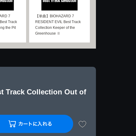
RD 7
【単曲】BIOHAZARD 7
est Track
RESIDENT EVIL Best Track
ng the Pit
Collection Keeper of the
Greenhouse Ⅱ
rack Collection Out of