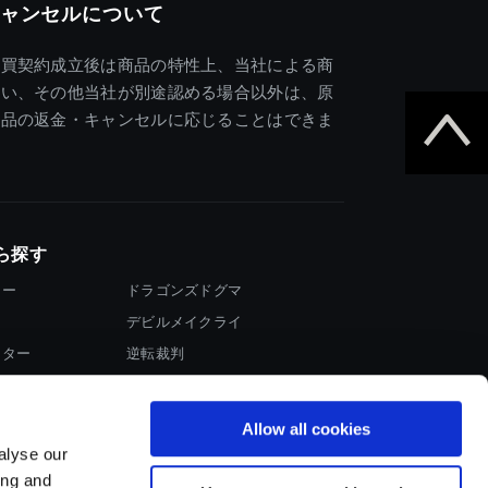
ャンセルについて
売買契約成立後は商品の特性上、当社による商
違い、その他当社が別途認める場合以外は、原
商品の返金・キャンセルに応じることはできま
ら探す
ター
ドラゴンズドグマ
デビルメイクライ
イター
逆転裁判
大神
Allow all cookies
alyse our
ing and