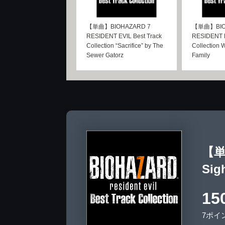
【単曲】BIOHAZARD 7
【単曲】BIO
RESIDENT EVIL Best Track
RESIDENT E
Collection “Sacrifice” by The
Collection 
Sewer Gatorz
Family
【単曲
Sig
15
7ポイ