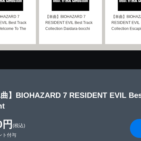
HAZARD 7
【単曲】BIOHAZARD 7
【単曲】BIOHAZA
VIL Best Track
RESIDENT EVIL Best Track
RESIDENT EVIL B
Welcome To The
Collection Daidara-bocchi
Collection Escapi
】BIOHAZARD 7 RESIDENT EVIL Best T
ht
0円
(税込)
ント付与