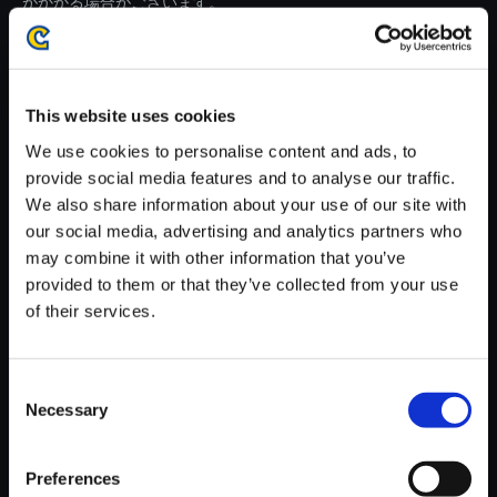
がかかる場合がございます。
※ご購入いただいたファイルのダウンロードの際には、通信環境
が安定しているWifi環境でお試しください。
This website uses cookies
We use cookies to personalise content and ads, to
provide social media features and to analyse our traffic.
We also share information about your use of our site with
【単曲】BIOHAZARD 7 RESID
our social media, advertising and analytics partners who
ENT EVIL Best Track Collectio
may combine it with other information that you’ve
n Love to Death
provided to them or that they’ve collected from your use
150円
of their services.
(税込)
7ポイント付与
Consent
Necessary
Selection
Preferences