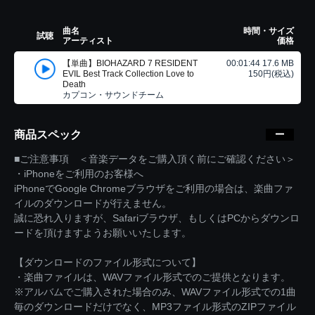
曲名
時間・サイズ
試聴
アーティスト
価格
【単曲】BIOHAZARD 7 RESIDENT
00:01:44 17.6 MB
EVIL Best Track Collection Love to
150円(税込)
Death
カプコン・サウンドチーム
商品スペック
■ご注意事項 ＜音楽データをご購入頂く前にご確認ください＞
・iPhoneをご利用のお客様へ
iPhoneでGoogle Chromeブラウザをご利用の場合は、楽曲ファ
イルのダウンロードが行えません。
誠に恐れ入りますが、Safariブラウザ、もしくはPCからダウンロ
ードを頂けますようお願いいたします。
【ダウンロードのファイル形式について】
・楽曲ファイルは、WAVファイル形式でのご提供となります。
※アルバムでご購入された場合のみ、WAVファイル形式での1曲
毎のダウンロードだけでなく、MP3ファイル形式のZIPファイル