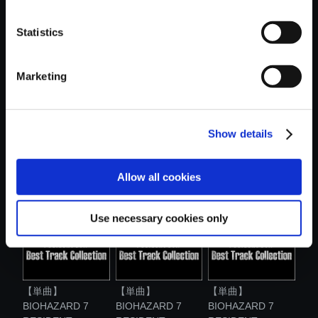
おすすめ商品
Statistics
Marketing
Show details
【単曲】
【単曲】
【単曲】
BIOHAZARD 7
BIOHAZARD 7
BIOHAZARD 7
RESIDENT...
RESIDENT...
RESIDENT...
Allow all cookies
Use necessary cookies only
【単曲】
【単曲】
【単曲】
BIOHAZARD 7
BIOHAZARD 7
BIOHAZARD 7