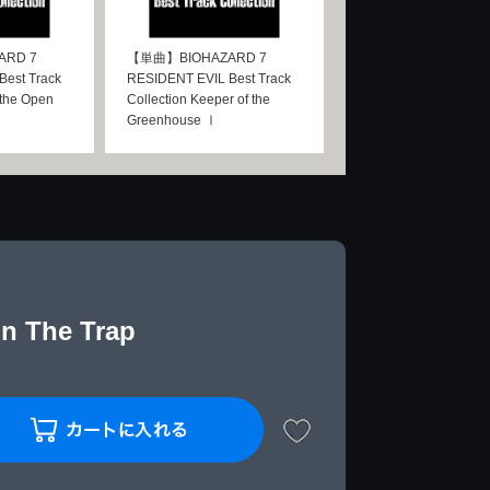
RD 7
【単曲】BIOHAZARD 7
est Track
RESIDENT EVIL Best Track
 the Open
Collection Keeper of the
Greenhouse Ⅰ
n The Trap