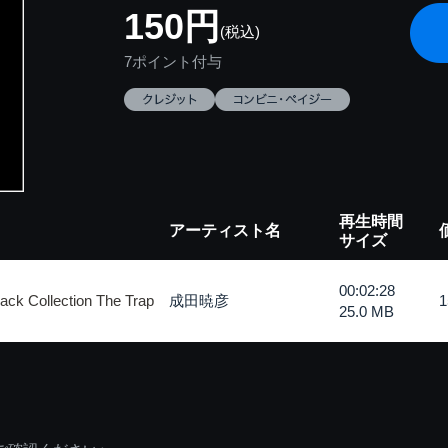
150円
(税込)
7ポイント付与
再生時間
アーティスト名
サイズ
00:02:28
 Collection The Trap
成田暁彦
25.0 MB