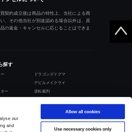
売買契約成立後は商品の特性上、当社による商
違い、その他当社が別途認める場合以外は、原
商品の返金・キャンセルに応じることはできま
ら探す
ター
ドラゴンズドグマ
デビルメイクライ
イター
逆転裁判
大神
Allow all cookies
alyse our
ing and
Use necessary cookies only