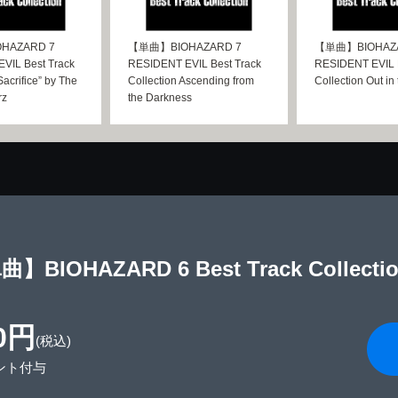
HAZARD 7
【単曲】BIOHAZARD 7
【単曲】BIOHAZA
VIL Best Track
RESIDENT EVIL Best Track
RESIDENT EVIL B
Sacrifice” by The
Collection Ascending from
Collection Out in
rz
the Darkness
】BIOHAZARD 6 Best Track Collectio
0円
(税込)
ント付与