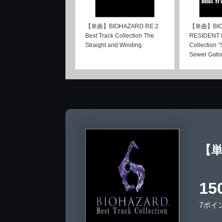
【単曲】BIOHAZARD RE:2
【単曲】BIO
Best Track Collection The
RESIDENT E
Straight and Winding
Collection “
Sewer Gato
【単曲
15
7ポイ