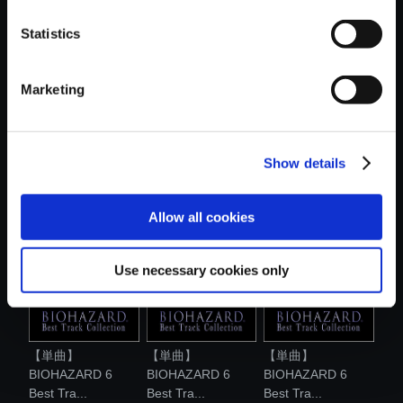
おすすめ商品
Statistics
Marketing
【単曲】
【単曲】
【単曲】
Show details
BIOHAZARD 7
BIOHAZARD
BIOHAZARD
RESIDENT...
REVELATION...
REVELATION...
Allow all cookies
Use necessary cookies only
【単曲】
【単曲】
【単曲】
BIOHAZARD 6
BIOHAZARD 6
BIOHAZARD 6
Best Tra...
Best Tra...
Best Tra...