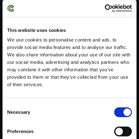
※ご購入いただいたファイルのダウンロードの際には、通信環境
が安定しているWifi環境でお試しください。
This website uses cookies
We use cookies to personalise content and ads, to
provide social media features and to analyse our traffic.
We also share information about your use of our site with
【単曲】BIOHAZARD 6 Best Tr
our social media, advertising and analytics partners who
ack Collection Results (Leon)
may combine it with other information that you’ve
150円
(税込)
provided to them or that they’ve collected from your use
7ポイント付与
of their services.
Consent
Necessary
Selection
Preferences