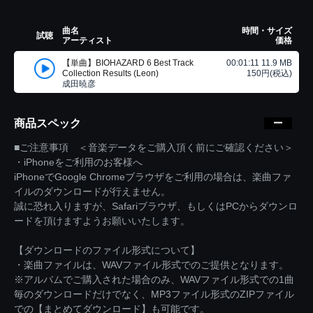
曲名
時間・サイズ
試聴
アーティスト
価格
【単曲】BIOHAZARD 6 Best Track
00:01:11 11.9 MB
Collection Results (Leon)
150円(税込)
成田暁彦
商品スペック
■ご注意事項 ＜音楽データをご購入頂く前にご確認ください＞
・iPhoneをご利用のお客様へ
iPhoneでGoogle Chromeブラウザをご利用の場合は、楽曲ファ
イルのダウンロードが行えません。
誠に恐れ入りますが、Safariブラウザ、もしくはPCからダウンロ
ードを頂けますようお願いいたします。
【ダウンロードのファイル形式について】
・楽曲ファイルは、WAVファイル形式でのご提供となります。
※アルバムでご購入された場合のみ、WAVファイル形式での1曲
毎のダウンロードだけでなく、MP3ファイル形式のZIPファイル
での【まとめてダウンロード】も可能です。