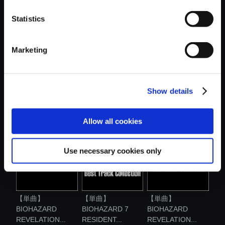
おすすめ商品
Statistics
Marketing
【単曲】
【単曲】
【単曲】
Show details
BIOHAZARD 7
BIOHAZARD
BIOHAZARD RE:2
RESIDENT...
REVELATION...
Best ...
Allow all cookies
Use necessary cookies only
【単曲】
【単曲】
【単曲】
BIOHAZARD
BIOHAZARD 7
BIOHAZARD
REVELATION...
RESIDENT...
REVELATION...