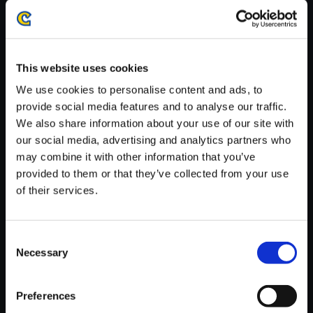
※ご購入いただいたファイルのダウンロードの際には、通信環境
が安定しているWifi環境でお試しください。
This website uses cookies
We use cookies to personalise content and ads, to
provide social media features and to analyse our traffic.
We also share information about your use of our site with
【単曲】BIOHAZARD 6 Best Tr
our social media, advertising and analytics partners who
ack Collection Floating Nightm
may combine it with other information that you’ve
are
provided to them or that they’ve collected from your use
150円
(税込)
of their services.
7ポイント付与
Consent
Necessary
Selection
Preferences