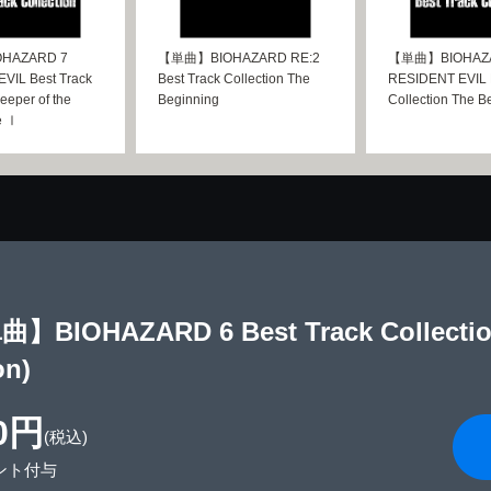
HAZARD 7
【単曲】BIOHAZARD RE:2
【単曲】BIOHAZA
VIL Best Track
Best Track Collection The
RESIDENT EVIL B
eeper of the
Beginning
Collection The B
e Ⅰ
】BIOHAZARD 6 Best Track Collection
on)
0円
(税込)
ント付与