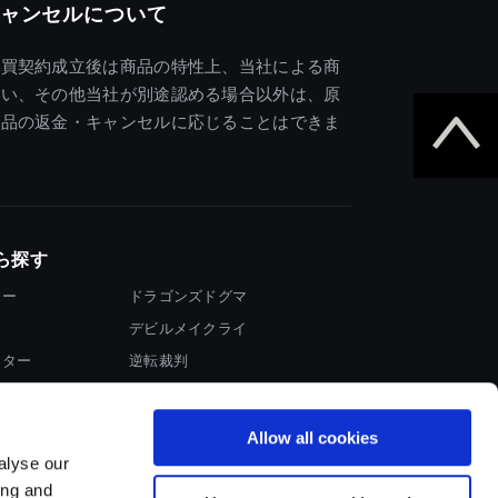
ャンセルについて
売買契約成立後は商品の特性上、当社による商
違い、その他当社が別途認める場合以外は、原
商品の返金・キャンセルに応じることはできま
ら探す
ター
ドラゴンズドグマ
デビルメイクライ
イター
逆転裁判
大神
Allow all cookies
alyse our
ing and