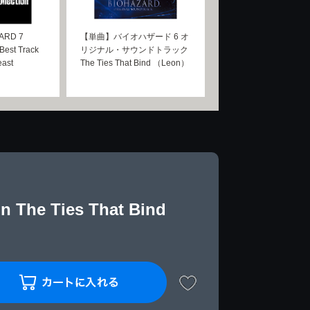
RD 7
【単曲】バイオハザード 6 オ
est Track
リジナル・サウンドトラック
east
The Ties That Bind （Leon）
 The Ties That Bind