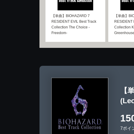
【単曲】BIOHAZARD 7
【単曲】BIO
RESIDENT EVIL Best Track
RESIDENT E
Collection The Choice -
Collection K
Freedom-
Greenhous
【単曲
(Le
15
7ポイ