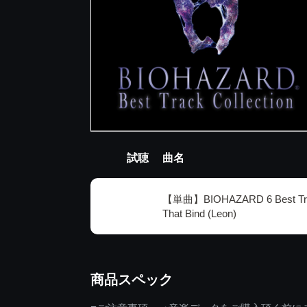
試聴
曲名
【単曲】BIOHAZARD 6 Best Track
That Bind (Leon)
商品スペック