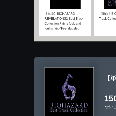
【単曲】BIOHAZARD
【単曲】BIOH
REVELATIONS2 Best Track
Track Colle
Collection Fair is foul, and
foul is fair／Feel dubstep
【単曲
15
7ポイ