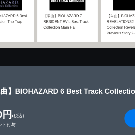
AZARD 6 Best
【単曲】BIOHAZARD 7
【単曲】BIOHAZ
ction The Trap
RESIDENT EVIL Best Track
REVELATIONS2 B
Collection Main Hall
Collection Revela
Previous Story 2-
】BIOHAZARD 6 Best Track Collectio
0円
(税込)
ント付与