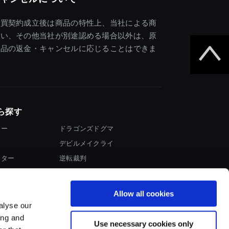
売買契約成立後は商品の特性上、当社による商
違い、その他当社が別途認める場合以外は、原
商品の返金・キャンセルに応じることはできま
ら探す
ター
ドラゴンズドグマ
デビルメイクライ
イター
逆転裁判
大神
Allow all cookies
alyse our
ing and
Use necessary cookies only