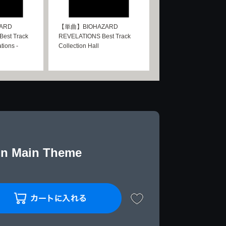
ARD
【単曲】BIOHAZARD
est Track
REVELATIONS Best Track
tions -
Collection Hall
n Main Theme