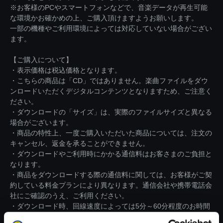
※お客様のPCやスマートフォンなどで、音楽データが再生可能
な環境かお確かめの上、ご購入頂けますようお願いします。
一部の機種やご利用環境によっては対応していない場合がござい
ます。
【ご購入について】
・表示価格は税込価格となります。
・こちらの商品は「CD」ではありません。楽曲ファイルをダウ
ンロードいただくデジタルコンテンツとなりますため、ご注意く
ださい。
・ダウンロードの「サイズ」は、実際のファイルサイズと異なる
場合がございます。
・商品の特性上、一度ご購入いただいた商品については、注文の
キャンセル、返金を承ることができません。
・ダウンロードやご利用時にかかる通信料はお客さまのご負担と
なります。
・商品をダウンロードする際の通信料に関しては、お客様がご契
約している料金プランにより異なります。通信会社や携帯電話会
社にご確認のうえ、ご利用ください。
・ダウンロード時、回線速度によっては5分～60分程度のお時間
がかかる場合がございます。