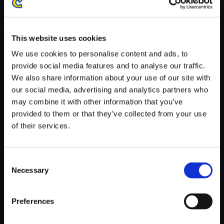
※ご購入いただいたファイルのダウンロードの際には、通信環境
が安定しているWifi環境でお試しください。
This website uses cookies
We use cookies to personalise content and ads, to
provide social media features and to analyse our traffic.
We also share information about your use of our site with
【単曲】バイオハザードサウン
our social media, advertising and analytics partners who
ドクロニクルIII Survive
may combine it with other information that you’ve
provided to them or that they’ve collected from your use
150円
(税込)
of their services.
7ポイント付与
Consent
Necessary
Selection
Preferences