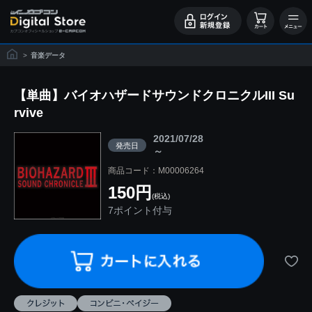
>
音楽データ
【単曲】バイオハザードサウンドクロニクルIII Su
rvive
2021/07/28
発売日
～
商品コード：M00006264
150円
(税込)
7ポイント付与