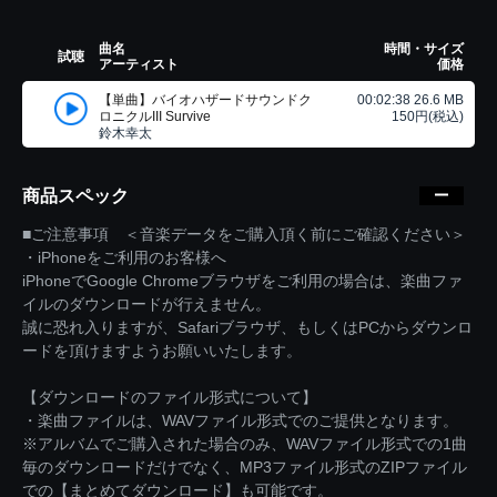
曲名
時間・サイズ
試聴
アーティスト
価格
【単曲】バイオハザードサウンドク
00:02:38 26.6 MB
ロニクルIII Survive
150円(税込)
鈴木幸太
商品スペック
■ご注意事項 ＜音楽データをご購入頂く前にご確認ください＞
・iPhoneをご利用のお客様へ
iPhoneでGoogle Chromeブラウザをご利用の場合は、楽曲ファ
イルのダウンロードが行えません。
誠に恐れ入りますが、Safariブラウザ、もしくはPCからダウンロ
ードを頂けますようお願いいたします。
【ダウンロードのファイル形式について】
・楽曲ファイルは、WAVファイル形式でのご提供となります。
※アルバムでご購入された場合のみ、WAVファイル形式での1曲
毎のダウンロードだけでなく、MP3ファイル形式のZIPファイル
での【まとめてダウンロード】も可能です。