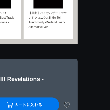
ARD
【単曲】バイオハザードサウ
est Track
ンドクロニクルIII Go Tell
tions -
Aunt Rhody -Dixiland Jazz-
Alternative Ver.
elations -