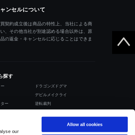
ャンセルについて
売買契約成立後は商品の特性上、当社による商
違い、その他当社が別途認める場合以外は、原
商品の返金・キャンセルに応じることはできま
ら探す
ター
ドラゴンズドグマ
デビルメイクライ
イター
逆転裁判
大神
Allow all cookies
alyse our