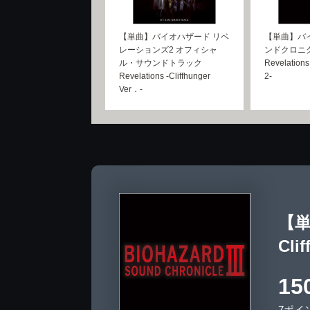
【単曲】バイオハザード リベ
【単曲】バ
レーションズ2 オフィシャ
ンドクロニクル
ル・サウンドトラック
Revelations
Revelations -Cliffhunger
2-
Ver．-
【単
Clif
15
7ポイ