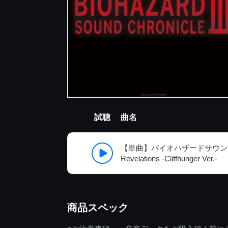
試聴
曲名
【単曲】バイオハザードサウンド
Revelations -Cliffhunger Ver.-
商品スペック