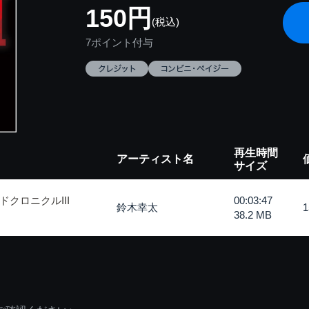
150円
(税込)
7ポイント付与
再生時間
アーティスト名
サイズ
クロニクルIII
00:03:47
鈴木幸太
38.2 MB