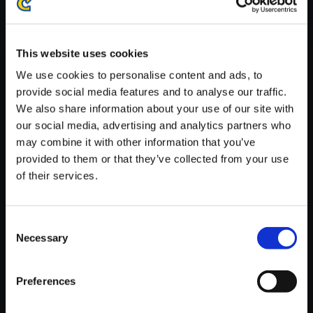
※ご購入いただいたファイルのダウンロードの際には、通信環境
が安定しているWifi環境でお試しください。
This website uses cookies
We use cookies to personalise content and ads, to
provide social media features and to analyse our traffic.
We also share information about your use of our site with
【単曲】バイオハザードサウン
our social media, advertising and analytics partners who
ドクロニクルIII Chaos
may combine it with other information that you’ve
provided to them or that they’ve collected from your use
150円
(税込)
of their services.
7ポイント付与
Consent
Necessary
Selection
Preferences