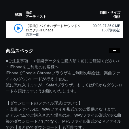
曲名
時間・サイズ
試聴
アーティスト
価格
【単曲】バイオハザードサウンドク
00:03:27 35.0 MB
ロニクルIII Chaos
150円(税込)
講本一郎
商品スペック
■ご注意事項 ＜音楽データをご購入頂く前にご確認ください＞
・iPhoneをご利用のお客様へ
iPhoneでGoogle Chromeブラウザをご利用の場合は、楽曲ファ
イルのダウンロードが行えません。
誠に恐れ入りますが、Safariブラウザ、もしくはPCからダウンロ
ードを頂けますようお願いいたします。
【ダウンロードのファイル形式について】
・楽曲ファイルは、WAVファイル形式でのご提供となります。
※アルバムでご購入された場合のみ、WAVファイル形式での1曲
毎のダウンロードだけでなく、MP3ファイル形式のZIPファイル
での【まとめてダウンロード】も可能です。