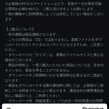
※お客様のPCやスマートフォンなどで、音楽データが再生可能
な環境かお確かめの上、ご購入頂けますようお願いします。
一部の機種やご利用環境によっては対応していない場合がござい
ます。
【ご購入について】
・表示価格は税込価格となります。
・こちらの商品は「CD」ではありません。楽曲ファイルをダウ
ンロードいただくデジタルコンテンツとなりますため、ご注意く
ださい。
・ダウンロードの「サイズ」は、実際のファイルサイズと異なる
場合がございます。
・商品の特性上、一度ご購入いただいた商品については、注文の
キャンセル、返金を承ることができません。
・ダウンロードやご利用時にかかる通信料はお客さまのご負担と
なります。
・商品をダウンロードする際の通信料に関しては、お客様がご契
約している料金プランにより異なります。通信会社や携帯電話会
社にご確認のうえ、ご利用ください。
・ダウンロード時、回線速度によっては5分～60分程度のお時間
がかかる場合がございます。