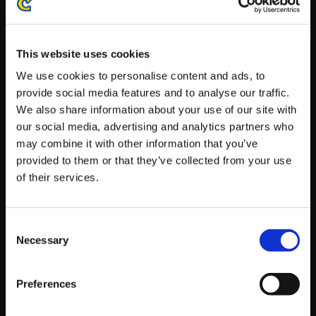
※ご購入いただいたファイルのダウンロードの際には、通信環境
が安定しているWifi環境でお試しください。
This website uses cookies
We use cookies to personalise content and ads, to
provide social media features and to analyse our traffic.
We also share information about your use of our site with
【単曲】バイオハザードサウン
our social media, advertising and analytics partners who
ドクロニクルIII Rest & Intensify
may combine it with other information that you’ve
provided to them or that they’ve collected from your use
150円
(税込)
of their services.
7ポイント付与
Consent
Necessary
Selection
Preferences