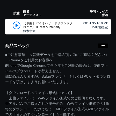
曲名
時間・サイズ
試聴
アーティスト
価格
【単曲】バイオハザードサウンドク
00:01:35 16.0 MB
ロニクルIII Rest & Intensify
150円(税込)
鈴木幸太
商品スペック
■ご注意事項 ＜音楽データをご購入頂く前にご確認ください＞
・iPhoneをご利用のお客様へ
iPhoneでGoogle Chromeブラウザをご利用の場合は、楽曲ファ
イルのダウンロードが行えません。
誠に恐れ入りますが、Safariブラウザ、もしくはPCからダウンロ
ードを頂けますようお願いいたします。
【ダウンロードのファイル形式について】
・楽曲ファイルは、WAVファイル形式でのご提供となります。
※アルバムでご購入された場合のみ、WAVファイル形式での1曲
毎のダウンロードだけでなく、MP3ファイル形式のZIPファイル
での【まとめてダウンロード】も可能です。