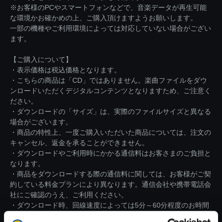
※お客様のPCやスマートフォンなどで、音楽データが再生可能
な環境かお確かめの上、ご購入頂けますようお願いします。
一部の機種やご利用環境によっては対応していない場合がござい
ます。
【ご購入について】
・表示価格は税込価格となります。
・こちらの商品は「CD」ではありません。楽曲ファイルをダウ
ンロードいただくデジタルコンテンツとなりますため、ご注意く
ださい。
・ダウンロードの「サイズ」は、実際のファイルサイズと異なる
場合がございます。
・商品の特性上、一度ご購入いただいた商品については、注文の
キャンセル、返金を承ることができません。
・ダウンロードやご利用時にかかる通信料はお客さまのご負担と
なります。
・商品をダウンロードする際の通信料に関しては、お客様がご契
約している料金プランにより異なります。通信会社や携帯電話会
社にご確認のうえ、ご利用ください。
・ダウンロード時、回線速度によっては5分～60分程度のお時間
がかかる場合がございます。