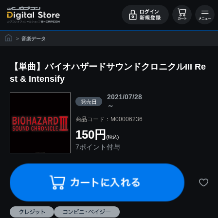
>
音楽データ
【単曲】バイオハザードサウンドクロニクルIII Re
st & Intensify
2021/07/28
発売日
～
商品コード：M00006236
150円
(税込)
7ポイント付与