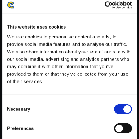
※ご購入いただいたファイルのダウンロードの際には、通信環境
が安定しているWifi環境でお試しください。
This website uses cookies
We use cookies to personalise content and ads, to
provide social media features and to analyse our traffic.
We also share information about your use of our site with
【単曲】バイオハザードサウン
our social media, advertising and analytics partners who
ドクロニクルIII Spot the Differe
may combine it with other information that you’ve
nce
provided to them or that they’ve collected from your use
150円
of their services.
(税込)
7ポイント付与
Consent
Necessary
Selection
Preferences