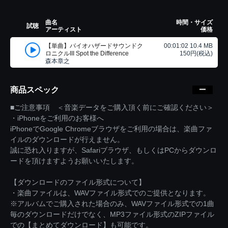
曲名
時間・サイズ
試聴
アーティスト
価格
【単曲】バイオハザードサウンドク
00:01:02 10.4 MB
ロニクルIII Spot the Difference
150円(税込)
森本章之
商品スペック
■ご注意事項 ＜音楽データをご購入頂く前にご確認ください＞
・iPhoneをご利用のお客様へ
iPhoneでGoogle Chromeブラウザをご利用の場合は、楽曲ファ
イルのダウンロードが行えません。
誠に恐れ入りますが、Safariブラウザ、もしくはPCからダウンロ
ードを頂けますようお願いいたします。
【ダウンロードのファイル形式について】
・楽曲ファイルは、WAVファイル形式でのご提供となります。
※アルバムでご購入された場合のみ、WAVファイル形式での1曲
毎のダウンロードだけでなく、MP3ファイル形式のZIPファイル
での【まとめてダウンロード】も可能です。