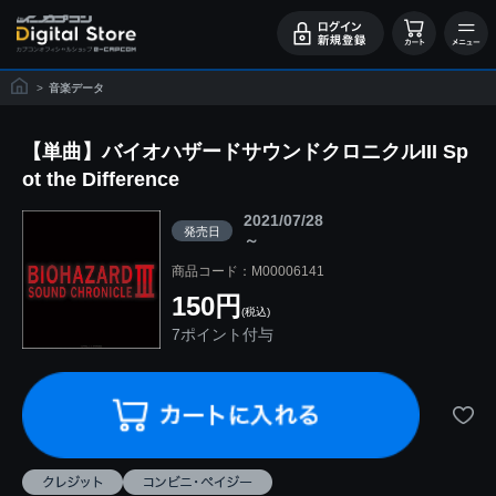
>
音楽データ
【単曲】バイオハザードサウンドクロニクルIII Sp
ot the Difference
2021/07/28
発売日
～
商品コード：M00006141
150円
(税込)
7ポイント付与