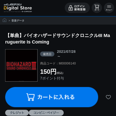
>
音楽データ
【単曲】バイオハザードサウンドクロニクルIII Ma
ruguerite Is Coming
2021/07/28
発売日
～
商品コード：M00006140
150円
(税込)
7ポイント付与