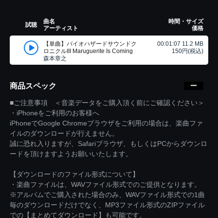
曲名
時間・サイズ
試聴
アーティスト
価格
【単曲】バイオハザードサウンドク
00:01:07 11.2 MB
ロニクルIII Maruguerite Is Coming
150円(税込)
森本章之
商品スペック
■ご注意事項 ＜音楽データをご購入頂く前にご確認ください＞
・iPhoneをご利用のお客様へ
iPhoneでGoogle Chromeブラウザをご利用の場合は、楽曲ファ
イルのダウンロードが行えません。
誠に恐れ入りますが、Safariブラウザ、もしくはPCからダウンロ
ードを頂けますようお願いいたします。
【ダウンロードのファイル形式について】
・楽曲ファイルは、WAVファイル形式でのご提供となります。
※アルバムでご購入された場合のみ、WAVファイル形式での1曲
毎のダウンロードだけでなく、MP3ファイル形式のZIPファイル
での【まとめてダウンロード】も可能です。