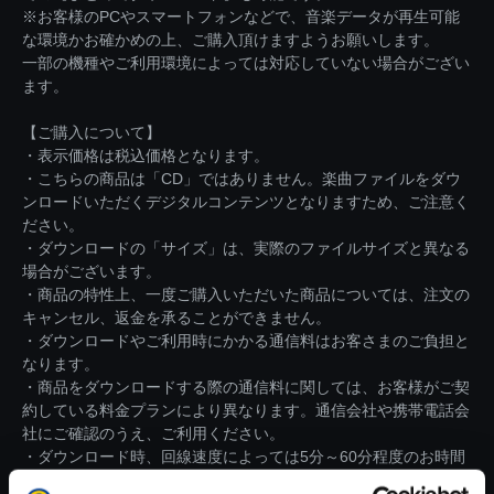
※お客様のPCやスマートフォンなどで、音楽データが再生可能
な環境かお確かめの上、ご購入頂けますようお願いします。
一部の機種やご利用環境によっては対応していない場合がござい
ます。
【ご購入について】
・表示価格は税込価格となります。
・こちらの商品は「CD」ではありません。楽曲ファイルをダウ
ンロードいただくデジタルコンテンツとなりますため、ご注意く
ださい。
・ダウンロードの「サイズ」は、実際のファイルサイズと異なる
場合がございます。
・商品の特性上、一度ご購入いただいた商品については、注文の
キャンセル、返金を承ることができません。
・ダウンロードやご利用時にかかる通信料はお客さまのご負担と
なります。
・商品をダウンロードする際の通信料に関しては、お客様がご契
約している料金プランにより異なります。通信会社や携帯電話会
社にご確認のうえ、ご利用ください。
・ダウンロード時、回線速度によっては5分～60分程度のお時間
がかかる場合がございます。