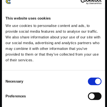
※ご購入いただいたファイルのダウンロードの際には、通信環境
が安定しているWifi環境でお試しください。
This website uses cookies
We use cookies to personalise content and ads, to
provide social media features and to analyse our traffic.
We also share information about your use of our site with
【単曲】バイオハザードサウン
our social media, advertising and analytics partners who
ドクロニクルIII Maruguerite Is
may combine it with other information that you’ve
Coming
provided to them or that they’ve collected from your use
of their services.
150円
(税込)
7ポイント付与
Consent
Necessary
Selection
Preferences