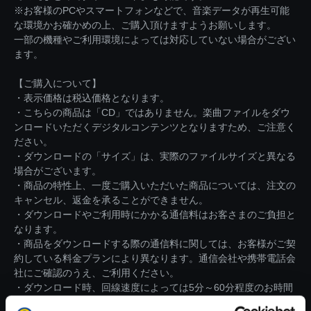
※お客様のPCやスマートフォンなどで、音楽データが再生可能
な環境かお確かめの上、ご購入頂けますようお願いします。
一部の機種やご利用環境によっては対応していない場合がござい
ます。
【ご購入について】
・表示価格は税込価格となります。
・こちらの商品は「CD」ではありません。楽曲ファイルをダウ
ンロードいただくデジタルコンテンツとなりますため、ご注意く
ださい。
・ダウンロードの「サイズ」は、実際のファイルサイズと異なる
場合がございます。
・商品の特性上、一度ご購入いただいた商品については、注文の
キャンセル、返金を承ることができません。
・ダウンロードやご利用時にかかる通信料はお客さまのご負担と
なります。
・商品をダウンロードする際の通信料に関しては、お客様がご契
約している料金プランにより異なります。通信会社や携帯電話会
社にご確認のうえ、ご利用ください。
・ダウンロード時、回線速度によっては5分～60分程度のお時間
がかかる場合がございます。