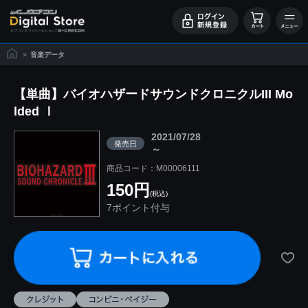
>
音楽データ
【単曲】バイオハザードサウンドクロニクルIII Mo
lded Ⅰ
2021/07/28
発売日
～
商品コード：M00006111
150円
(税込)
7ポイント付与